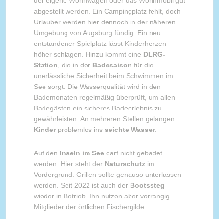
der eigene Wohnwagen oder das Wohnmobil gut
abgestellt werden. Ein Campingplatz fehlt, doch
Urlauber werden hier dennoch in der näheren
Umgebung von Augsburg fündig. Ein neu
entstandener Spielplatz lässt Kinderherzen
höher schlagen. Hinzu kommt eine
DLRG-
Station
, die in der
Badesaison
für die
unerlässliche Sicherheit beim Schwimmen im
See sorgt. Die Wasserqualität wird in den
Bademonaten regelmäßig überprüft, um allen
Badegästen ein sicheres Badeerlebnis zu
gewährleisten. An mehreren Stellen gelangen
Kinder
problemlos ins
seichte Wasser
.
Auf den
Inseln im See
darf nicht gebadet
werden. Hier steht der
Naturschutz
im
Vordergrund. Grillen sollte genauso unterlassen
werden. Seit 2022 ist auch der
Bootssteg
wieder in Betrieb. Ihn nutzen aber vorrangig
Mitglieder der örtlichen Fischergilde.