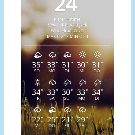
24
Klarer Himmel
63% Luftfeuchtigkeit
Wind: 4m/s ONO
MAX C 24 • MIN C 24
35
33
31
30
31
°
°
°
°
°
SO
MO
DI
MI
DO
34
33
30
33
34
°
°
°
°
°
FR
SA
SO
MO
DI
22
25
21
29
°
°
°
°
MI
DO
FR
SA