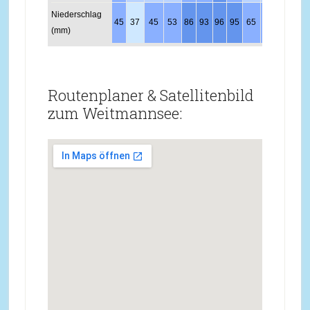
Niederschlag
45
37
45
53
86
93
96
95
65
51
52
50
(mm)
Routenplaner & Satellitenbild
zum Weitmannsee: