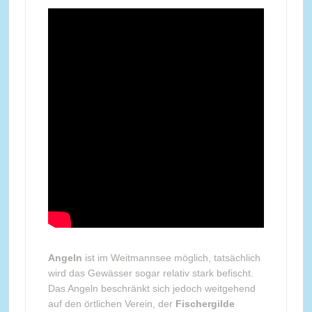
Angeln
ist im Weitmannsee möglich, tatsächlich
wird das Gewässer sogar relativ stark befischt.
Das Angeln beschränkt sich jedoch weitgehend
auf den örtlichen Verein, der
Fischergilde