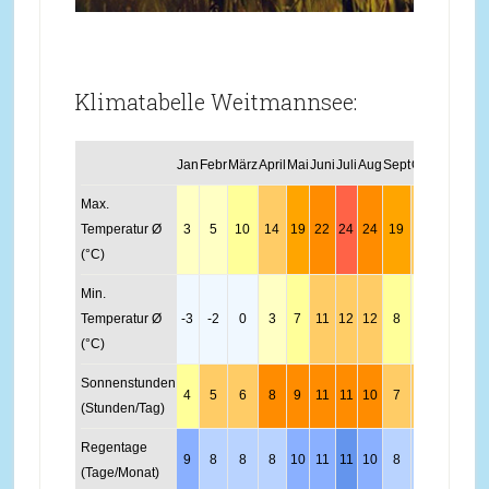
Klimatabelle Weitmannsee:
Jan
Febr
März
April
Mai
Juni
Juli
Aug
Sept
Okt
Nov
Dez
Max.
Temperatur Ø
3
5
10
14
19
22
24
24
19
14
7
4
(°C)
Min.
Temperatur Ø
-3
-2
0
3
7
11
12
12
8
5
1
-2
(°C)
Sonnenstunden
4
5
6
8
9
11
11
10
7
5
4
4
(Stunden/Tag)
Regentage
9
8
8
8
10
11
11
10
8
8
9
10
(Tage/Monat)