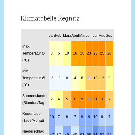
Klimatabelle Regnitz:
Jan
Febr
März
April
Mai
Juni
Juli
Aug
Sept
Okt
Nov
Dez
Max.
Temperatur Ø
3
5
10
16
20
23
25
25
20
14
8
4
(°C)
Min.
Temperatur Ø
-3
-2
0
4
8
11
13
13
9
5
2
-1
(°C)
Sonnenstunden
2
4
5
8
9
11
11
10
7
5
3
2
(Stunden/Tag
Regentage
10
7
8
7
9
9
10
8
7
8
9
10
(Tage/Monat)
Niederschlag
47
37
45
40
63
68
71
57
52
48
51
54