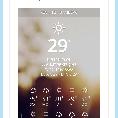
REGNITZ - BAMBERG
29
°
Klarer Himmel
36% Luftfeuchtigkeit
Wind: 1m/s OSO
MAX C 29 • MIN C 28
35
33
28
29
31
°
°
°
°
°
SO
MO
DI
MI
DO