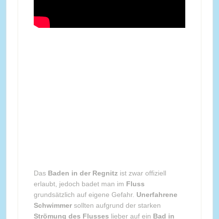
Das
Baden in der Regnitz
ist zwar offiziell
erlaubt, jedoch badet man im
Fluss
grundsätzlich auf eigene Gefahr.
Unerfahrene
Schwimmer
sollten aufgrund der starken
Strömung des Flusses
lieber auf ein
Bad in