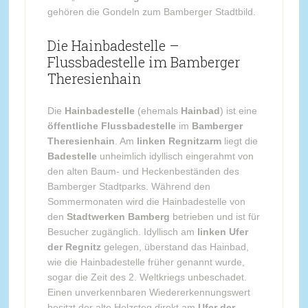
gehören die Gondeln zum Bamberger Stadtbild.
Die Hainbadestelle –
Flussbadestelle im Bamberger
Theresienhain
Die
Hainbadestelle
(ehemals
Hainbad
) ist eine
öffentliche Flussbadestelle
im
Bamberger
Theresienhain
. Am
linken Regnitzarm
liegt die
Badestelle
unheimlich idyllisch eingerahmt von
den alten Baum- und Heckenbeständen des
Bamberger Stadtparks. Während den
Sommermonaten wird die Hainbadestelle von
den
Stadtwerken Bamberg
betrieben und ist für
Besucher zugänglich. Idyllisch am
linken Ufer
der Regnitz
gelegen, überstand das Hainbad,
wie die Hainbadestelle früher genannt wurde,
sogar die Zeit des 2. Weltkriegs unbeschadet.
Einen unverkennbaren Wiedererkennungswert
besitzt der alte Holzsteg direkt am
Ufer der