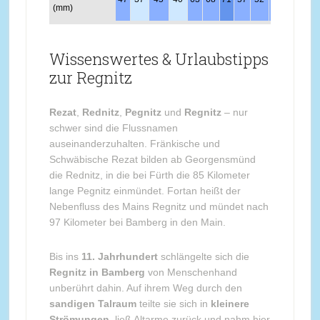
(mm)
Wissenswertes & Urlaubstipps
zur Regnitz
Rezat
,
Rednitz
,
Pegnitz
und
Regnitz
– nur
schwer sind die Flussnamen
auseinanderzuhalten. Fränkische und
Schwäbische Rezat bilden ab Georgensmünd
die Rednitz, in die bei Fürth die 85 Kilometer
lange Pegnitz einmündet. Fortan heißt der
Nebenfluss des Mains Regnitz und mündet nach
97 Kilometer bei Bamberg in den Main.
Bis ins
11. Jahrhundert
schlängelte sich die
Regnitz in Bamberg
von Menschenhand
unberührt dahin. Auf ihrem Weg durch den
sandigen Talraum
teilte sie sich in
kleinere
Strömungen
, ließ Altarme zurück und nahm hier