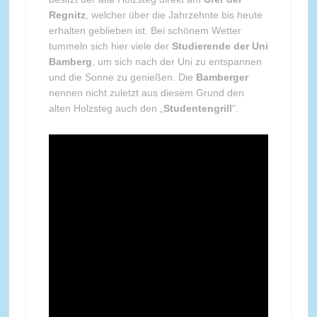
Regnitz
, welcher über die Jahrzehnte bis heute
erhalten geblieben ist. Bei schönem Wetter
tummeln sich hier viele der
Studierende der Uni
Bamberg
, um sich nach der Uni zu entspannen
und die Sonne zu genießen. Die
Bamberger
nennen nicht zuletzt aus diesem Grund den
alten Holzsteg auch den „
Studentengrill
“.