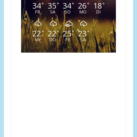
34
35
34
26
18
°
°
°
°
°
FR
SA
SO
MO
DI
22
22
25
23
°
°
°
°
MI
DO
FR
SA