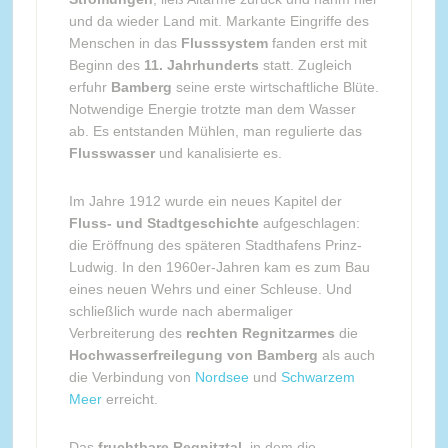
und da wieder Land mit. Markante Eingriffe des
Menschen in das
Flusssystem
fanden erst mit
Beginn des
11. Jahrhunderts
statt. Zugleich
erfuhr
Bamberg
seine erste wirtschaftliche Blüte.
Notwendige Energie trotzte man dem Wasser
ab. Es entstanden Mühlen, man regulierte das
Flusswasser
und kanalisierte es.
Im Jahre 1912 wurde ein neues Kapitel der
Fluss- und Stadtgeschichte
aufgeschlagen:
die Eröffnung des späteren Stadthafens Prinz-
Ludwig. In den 1960er-Jahren kam es zum Bau
eines neuen Wehrs und einer Schleuse. Und
schließlich wurde nach abermaliger
Verbreiterung des
rechten Regnitzarmes
die
Hochwasserfreilegung von Bamberg
als auch
die Verbindung von
Nordsee
und
Schwarzem
Meer
erreicht.
Das
fruchtbare Regnitztal
, in dem die