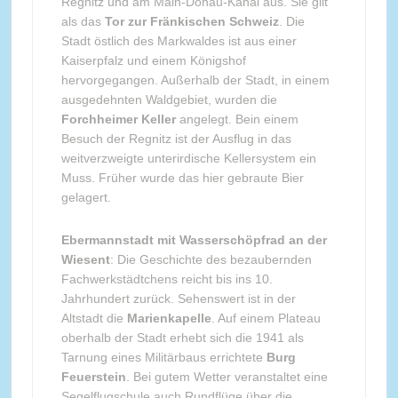
Regnitz und am Main-Donau-Kanal aus. Sie gilt
als das
Tor zur Fränkischen Schweiz
. Die
Stadt östlich des Markwaldes ist aus einer
Kaiserpfalz und einem Königshof
hervorgegangen. Außerhalb der Stadt, in einem
ausgedehnten Waldgebiet, wurden die
Forchheimer Keller
angelegt. Bein einem
Besuch der Regnitz ist der Ausflug in das
weitverzweigte unterirdische Kellersystem ein
Muss. Früher wurde das hier gebraute Bier
gelagert.
Ebermannstadt mit Wasserschöpfrad an der
Wiesent
: Die Geschichte des bezaubernden
Fachwerkstädtchens reicht bis ins 10.
Jahrhundert zurück. Sehenswert ist in der
Altstadt die
Marienkapelle
. Auf einem Plateau
oberhalb der Stadt erhebt sich die 1941 als
Tarnung eines Militärbaus errichtete
Burg
Feuerstein
. Bei gutem Wetter veranstaltet eine
Segelflugschule auch Rundflüge über die