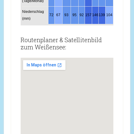
(Tage/Monat)
Niederschlag
72
67
93
95
92
157
146
139
104
79
98
92
(mm)
Routenplaner & Satellitenbild
zum Weißensee: