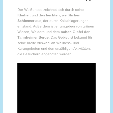
Der Weißensee zeichnet sich durch seine
Klarheit
und den
leichten, weißlichen
Schimmer
aus, der durch Kalkablagerungen
entstand. Außerdem ist er umgeben von grünen
Wiesen, Wäldern und dem
nahen Gipfel der
Tannheimer Berge
. Das Gebiet ist bekannt für
seine breite Auswahl an Wellness- und
Kurangeboten und den unzähligen Aktivitäten,
die Besuchern angeboten werden.