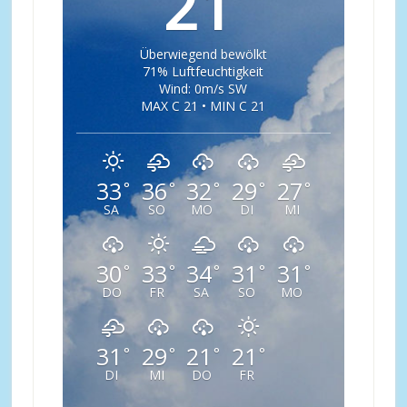
21
Überwiegend bewölkt
71% Luftfeuchtigkeit
Wind: 0m/s SW
MAX C 21 • MIN C 21
33
36
32
29
27
°
°
°
°
°
SA
SO
MO
DI
MI
30
33
34
31
31
°
°
°
°
°
DO
FR
SA
SO
MO
31
29
21
21
°
°
°
°
DI
MI
DO
FR