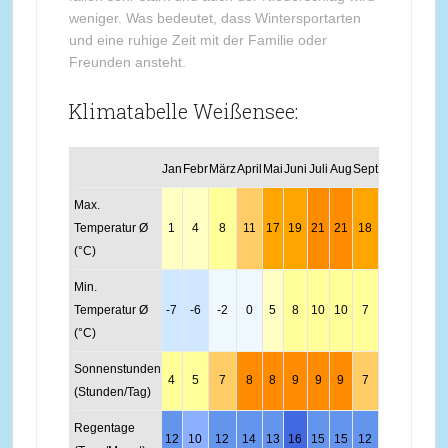
weniger. Was bedeutet, dass Wintersportarten
und eine ruhige Zeit mit der Familie oder
Freunden ansteht.
Klimatabelle Weißensee:
Jan
Febr
März
April
Mai
Juni
Juli
Aug
Sept
Okt
Nov
Dez
Max.
Temperatur Ø
1
4
8
11
17
19
21
21
18
13
6
2
(°C)
Min.
Temperatur Ø
-7
-6
-2
0
5
8
10
10
7
3
-2
-6
(°C)
Sonnenstunden
4
5
7
8
8
9
9
9
7
6
6
4
(Stunden/Tag)
Regentage
12
10
12
14
13
16
15
15
12
11
10
12