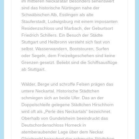
im mittleren Neckaratal! Besonders sehenswert
sind das historische Nürtingen nahe der
Schwäbischen Alb, Esslingen als alte
Stauferstadt, Ludwigsburg mit einem imposanten
Residenzschloss und Marbach, der Geburtsort
Friedrich Schillers. Ein Besuch der Städte
Stuttgart und Heilbronn versteht sich fast von
selbst. Wasserwandern, Bootstouren, Surfen
oder Segeln, dem Freizeitgeschehen sind keine
Grenzen gesetzt. Beliebt sind die Schiffsausflüge
ab Stuttgart.
Wälder, Berge und schroffe Felsen prägen das
untere Neckartal. Historische Städtchen
schmiegen sich an beide Ufer. Das an der
Doppelschleife gelegene Städtchen Hirschhorn
wird oft als „Perle des Neckartals“ bezeichnet.
Oberhalb von Gundelsheim beeindruckt das
Deutschordenschloss Horneck in
atemberaubender Lage über dem Neckar.
Gleichwohl bezaubert das schmucke Städtchen