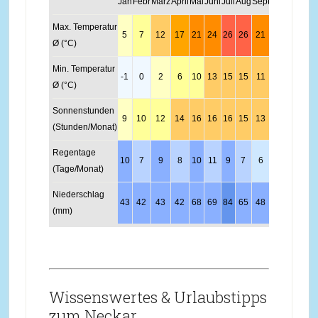
Jan
Febr
März
April
Mai
Juni
Juli
Aug
Sept
Okt
Nov
Dez
Max. Temperatur
5
7
12
17
21
24
26
26
21
16
9
6
Ø (°C)
Min. Temperatur
-1
0
2
6
10
13
15
15
11
7
3
0
Ø (°C)
Sonnenstunden
9
10
12
14
16
16
16
15
13
11
9
9
(Stunden/Monat)
Regentage
10
7
9
8
10
11
9
7
6
8
9
10
(Tage/Monat)
Niederschlag
43
42
43
42
68
69
84
65
48
50
51
56
(mm)
Wissenswertes & Urlaubstipps
zum Neckar