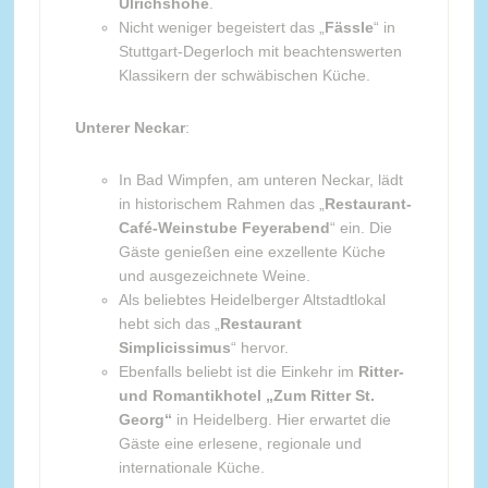
Ulrichshöhe
.
Nicht weniger begeistert das „
Fässle
“ in
Stuttgart-Degerloch mit beachtenswerten
Klassikern der schwäbischen Küche.
Unterer Neckar
:
In Bad Wimpfen, am unteren Neckar, lädt
in historischem Rahmen das „
Restaurant-
Café-Weinstube Feyerabend
“ ein. Die
Gäste genießen eine exzellente Küche
und ausgezeichnete Weine.
Als beliebtes Heidelberger Altstadtlokal
hebt sich das „
Restaurant
Simplicissimus
“ hervor.
Ebenfalls beliebt ist die Einkehr im
Ritter-
und Romantikhotel „Zum Ritter St.
Georg“
in Heidelberg. Hier erwartet die
Gäste eine erlesene, regionale und
internationale Küche.