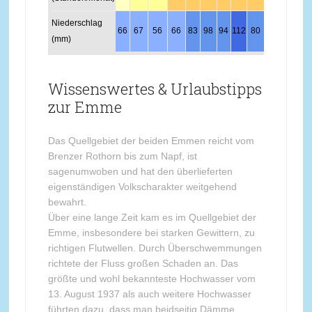
Niederschlag
66
67
56
66
83
98
94
112
80
61
82
67
(mm)
Wissenswertes & Urlaubstipps
zur Emme
Das Quellgebiet der beiden Emmen reicht vom
Brenzer Rothorn bis zum Napf, ist
sagenumwoben und hat den überlieferten
eigenständigen Volkscharakter weitgehend
bewahrt.
Über eine lange Zeit kam es im Quellgebiet der
Emme, insbesondere bei starken Gewittern, zu
richtigen Flutwellen. Durch Überschwemmungen
richtete der Fluss großen Schaden an. Das
größte und wohl bekannteste Hochwasser vom
13. August 1937 als auch weitere Hochwasser
führten dazu, dass man beidseitig Dämme