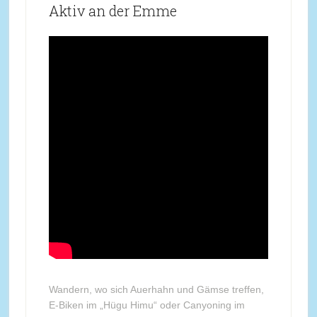
Aktiv an der Emme
Wandern, wo sich Auerhahn und Gämse treffen,
E-Biken im „Hügu Himu“ oder Canyoning im