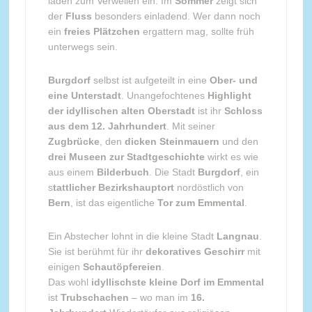
laden zum Verweilen ein. Im
Sommer
zeigt sich
der
Fluss
besonders einladend. Wer dann noch
ein
freies Plätzchen
ergattern mag, sollte früh
unterwegs sein.
Burgdorf
selbst ist aufgeteilt in eine
Ober- und
eine Unterstadt
. Unangefochtenes
Highlight
der idyllischen alten Oberstadt
ist ihr
Schloss
aus dem 12. Jahrhundert
. Mit seiner
Zugbrücke
, den
dicken Steinmauern
und den
drei Museen zur Stadtgeschichte
wirkt es wie
aus einem
Bilderbuch
. Die Stadt
Burgdorf
, ein
s
tattlicher Bezirkshauptort
nordöstlich von
Bern
, ist das eigentliche
Tor zum Emmental
.
Ein Abstecher lohnt in die kleine Stadt
Langnau
.
Sie ist berühmt für ihr
dekoratives Geschirr
mit
einigen
Schautöpfereien
.
Das wohl
idyllischste kleine Dorf im Emmental
ist
Trubschachen
– wo man im
16.