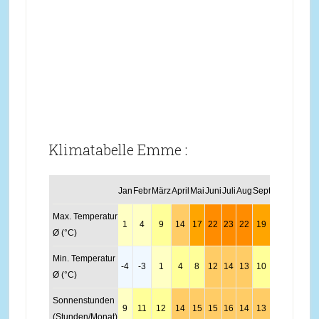
Klimatabelle Emme :
Jan
Febr
März
April
Mai
Juni
Juli
Aug
Sept
Okt
Nov
Dez
Max. Temperatur
1
4
9
14
17
22
23
22
19
13
7
3
Ø (°C)
Min. Temperatur
-4
-3
1
4
8
12
14
13
10
5
1
-2
Ø (°C)
Sonnenstunden
9
11
12
14
15
15
16
14
13
11
10
9
(Stunden/Monat)