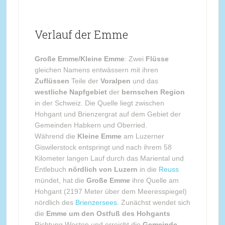
Verlauf der Emme
Große Emme/Kleine Emme
: Zwei
Flüsse
gleichen Namens entwässern mit ihren
Zuflüssen
Teile der
Voralpen
und das
westliche Napfgebiet
der
bernschen Region
in der Schweiz. Die Quelle liegt zwischen
Hohgant und Brienzergrat auf dem Gebiet der
Gemeinden Habkern und Oberried.
Während die
Kleine Emme
am Luzerner
Giswilerstock entspringt und nach ihrem 58
Kilometer langen Lauf durch das Mariental und
Entlebuch
nördlich von Luzern
in die
Reuss
mündet, hat die
Große Emme
ihre Quelle am
Hohgant (2197 Meter über dem Meeresspiegel)
nördlich des
Brienzersees
. Zunächst wendet sich
die
Emme um den Ostfuß des Hohgants
Richtung Westen und erreicht die
Gemeinde