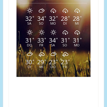
32
34
32
28
28
°
°
°
°
°
SA
SO
MO
DI
MI
31
33
34
31
31
°
°
°
°
°
DO
FR
SA
SO
MO
30
29
23
23
°
°
°
°
DI
MI
DO
FR