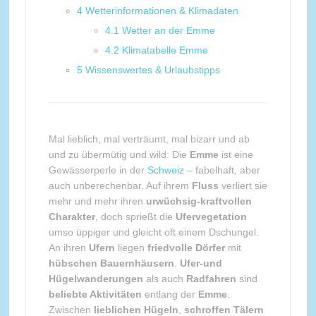
4
Wetterinformationen & Klimadaten
4.1
Wetter an der Emme
4.2
Klimatabelle Emme
5
Wissenswertes & Urlaubstipps
Mal lieblich, mal verträumt, mal bizarr und ab
und zu übermütig und wild: Die
Emme
ist eine
Gewässerperle in der
Schweiz
– fabelhaft, aber
auch unberechenbar. Auf ihrem
Fluss
verliert sie
mehr und mehr ihren
urwüchsig-kraftvollen
Charakter
, doch sprießt die
Ufervegetation
umso üppiger und gleicht oft einem Dschungel.
An ihren
Ufern
liegen
friedvolle Dörfer
mit
hübschen Bauernhäusern
.
Ufer-und
Hügelwanderungen
als auch
Radfahren
sind
beliebte Aktivitäten
entlang der
Emme
.
Zwischen
lieblichen Hügeln
,
schroffen Tälern