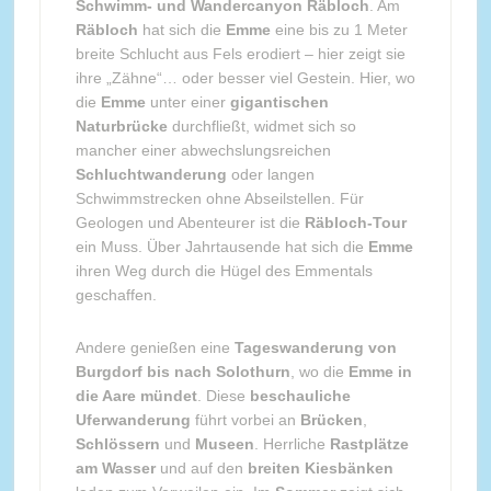
Schwimm- und Wandercanyon Räbloch
. Am
Räbloch
hat sich die
Emme
eine bis zu 1 Meter
breite Schlucht aus Fels erodiert – hier zeigt sie
ihre „Zähne“… oder besser viel Gestein. Hier, wo
die
Emme
unter einer
gigantischen
Naturbrücke
durchfließt, widmet sich so
mancher einer abwechslungsreichen
Schluchtwanderung
oder langen
Schwimmstrecken ohne Abseilstellen. Für
Geologen und Abenteurer ist die
Räbloch-Tour
ein Muss. Über Jahrtausende hat sich die
Emme
ihren Weg durch die Hügel des Emmentals
geschaffen.
Andere genießen eine
Tageswanderung von
Burgdorf bis nach Solothurn
, wo die
Emme in
die Aare mündet
. Diese
beschauliche
Uferwanderung
führt vorbei an
Brücken
,
Schlössern
und
Museen
. Herrliche
Rastplätze
am Wasser
und auf den
breiten Kiesbänken