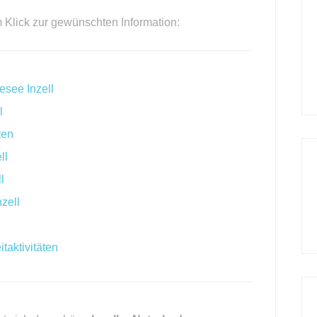
m Klick zur gewünschten Information:
esee Inzell
l
ten
ll
l
zell
taktivitäten