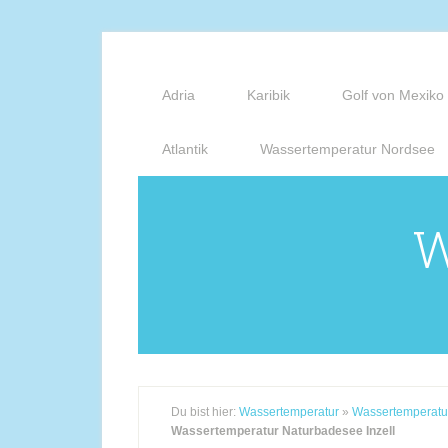
Adria
Karibik
Golf von Mexiko
Atlantik
Wassertemperatur Nordsee
W
Du bist hier:
Wassertemperatur
»
Wassertemperatu
Wassertemperatur Naturbadesee Inzell