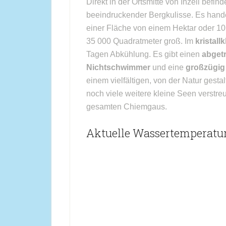
Direkt in der Ortsmitte von Inzell befin
beeindruckender Bergkulisse. Es handel
einer Fläche von einem Hektar oder 1
35 000 Quadratmeter groß. Im
kristal
Tagen Abkühlung. Es gibt einen
abget
Nichtschwimmer
und eine
großzügig
einem vielfältigen, von der Natur gest
noch viele weitere kleine Seen verstre
gesamten Chiemgaus.
Aktuelle Wassertemperatur