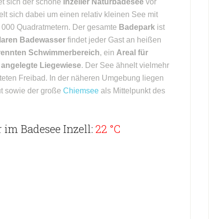
det sich der schöne
Inzeller Naturbadesee
vor
t sich dabei um einen relativ kleinen See mit
0 000 Quadratmetern. Der gesamte
Badepark
ist
lklaren Badewasser
findet jeder Gast an heißen
rennten Schwimmerbereich
, ein
Areal für
 angelegte Liegewiese
. Der See ähnelt vielmehr
alteten Freibad. In der näheren Umgebung liegen
ut sowie der große
Chiemsee
als Mittelpunkt des
 im Badesee Inzell:
22 °C