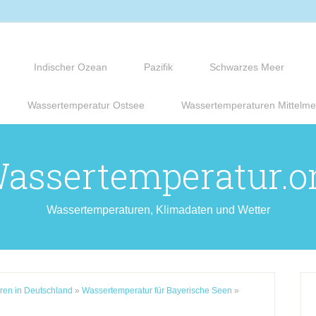
Indischer Ozean
Pazifik
Schwarzes Meer
Wassertemperatur Ostsee
Wassertemperaturen Mittelme
assertemperatur.o
Wassertemperaturen, Klimadaten und Wetter
ren in Deutschland
»
Wassertemperatur für Bayerische Seen
»