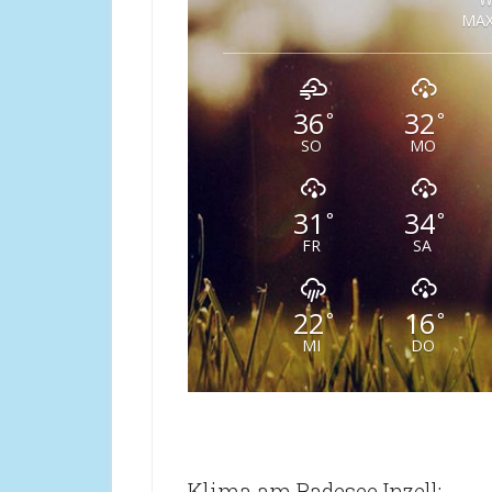
MAX
36
32
°
°
SO
MO
31
34
°
°
FR
SA
22
16
°
°
MI
DO
Klima am Badesee Inzell: