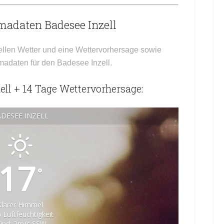
madaten Badesee Inzell
ellen Wetter und eine Wettervorhersage sowie
imadaten für den Badesee Inzell.
ell + 14 Tage Wettervorhersage:
DESEE INZELL
17
°
Klarer Himmel
 Luftfeuchtigkeit
ind: 2m/s SSW