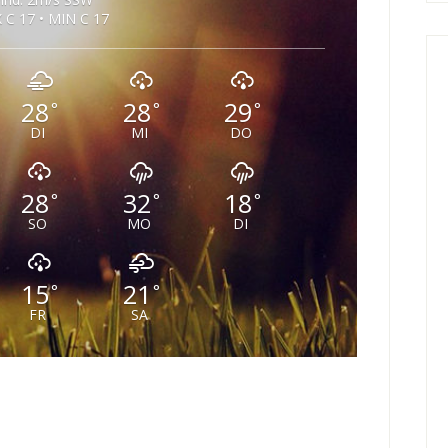
 C 17 • MIN C 17
28
28
29
°
°
°
DI
MI
DO
28
32
18
°
°
°
SO
MO
DI
15
21
°
°
FR
SA