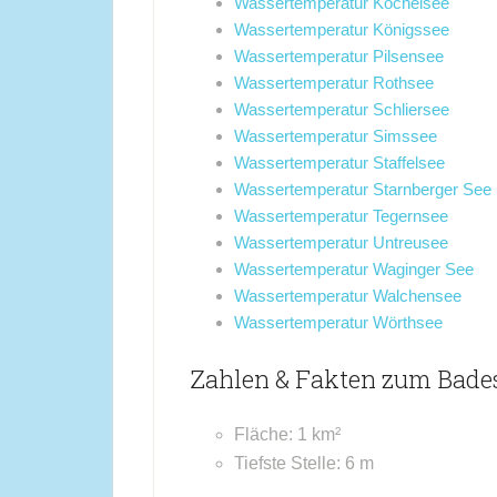
Wassertemperatur Kochelsee
Wassertemperatur Königssee
Wassertemperatur Pilsensee
Wassertemperatur Rothsee
Wassertemperatur Schliersee
Wassertemperatur Simssee
Wassertemperatur Staffelsee
Wassertemperatur Starnberger See
Wassertemperatur Tegernsee
Wassertemperatur Untreusee
Wassertemperatur Waginger See
Wassertemperatur Walchensee
Wassertemperatur Wörthsee
Zahlen & Fakten zum Bades
Fläche: 1 km²
Tiefste Stelle: 6 m