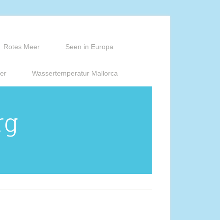
Rotes Meer
Seen in Europa
er
Wassertemperatur Mallorca
rg