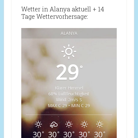
Wetter in Alanya aktuell + 14
Tage Wettervorhersage:
ALANYA
29
°
Klarer Himmel
68% Luftfeuchtigkeit
Wind: 2m/s S
MAX C 29 • MIN C 29
30
30
30
30
30
°
°
°
°
°