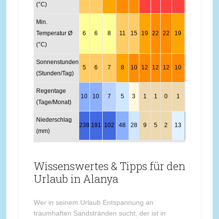
(°C)
Min.
Temperatur Ø
6
6
8
11
15
19
22
22
19
15
11
8
(°C)
Sonnenstunden
5
6
7
8
10
12
12
12
10
8
6
5
(Stunden/Tag)
Regentage
10
10
7
5
3
1
1
0
1
4
6
10
(Tage/Monat)
Niederschlag
238
191
102
48
28
9
5
2
13
70
150
223
(mm)
Wissenswertes & Tipps für den
Urlaub in Alanya
Wer in seinem Urlaub Entspannung an
traumhaften Sandstränden sucht, der ist in