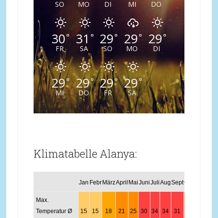
SO
MO
DI
MI
DO
30
31
29
29
29
°
°
°
°
°
FR
SA
SO
MO
DI
29
29
29
29
°
°
°
°
MI
DO
FR
SA
Klimatabelle Alanya:
Jan
Febr
März
April
Mai
Juni
Juli
Aug
Sept
Okt
Nov
Dez
Max.
Temperatur Ø
15
15
18
21
25
30
34
34
31
26
21
17