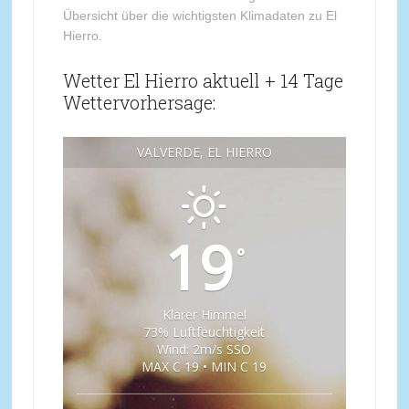
Übersicht über die wichtigsten Klimadaten zu El
Hierro.
Wetter El Hierro aktuell + 14 Tage
Wettervorhersage:
VALVERDE, EL HIERRO
19
°
Klarer Himmel
73% Luftfeuchtigkeit
Wind: 2m/s SSO
MAX C 19 • MIN C 19