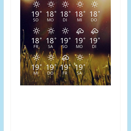
19
18
18
18
18
°
°
°
°
°
SO
MO
DI
MI
DO
18
18
19
19
19
°
°
°
°
°
FR
SA
SO
MO
DI
19
19
19
19
°
°
°
°
MI
DO
FR
SA