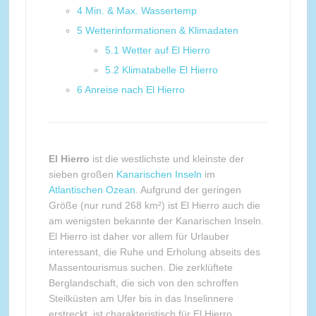
4
Min. & Max. Wassertemp
5
Wetterinformationen & Klimadaten
5.1
Wetter auf El Hierro
5.2
Klimatabelle El Hierro
6
Anreise nach El Hierro
El Hierro
ist die westlichste und kleinste der
sieben großen
Kanarischen Inseln
im
Atlantischen Ozean
. Aufgrund der geringen
Größe (nur rund 268 km²) ist El Hierro auch die
am wenigsten bekannte der Kanarischen Inseln.
El Hierro ist daher vor allem für Urlauber
interessant, die Ruhe und Erholung abseits des
Massentourismus suchen. Die zerklüftete
Berglandschaft, die sich von den schroffen
Steilküsten am Ufer bis in das Inselinnere
erstreckt, ist charakteristisch für El Hierro.