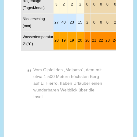
Regentage
3
2
2
2
0
0
0
0
0
3
3
4
(Tage/Monat)
Niederschlag
27
40
23
15
2
0
0
0
2
11
35
2
(mm)
Wassertemperatur
20
19
19
20
20
21
22
23
24
24
23
2
Ø (°C)
Vom Gipfel des „Malpaso“, dem mit
etwa 1.500 Metern höchsten Berg
auf El Hierro, haben Urlauber einen
wunderbaren Weitblick über die
Insel.