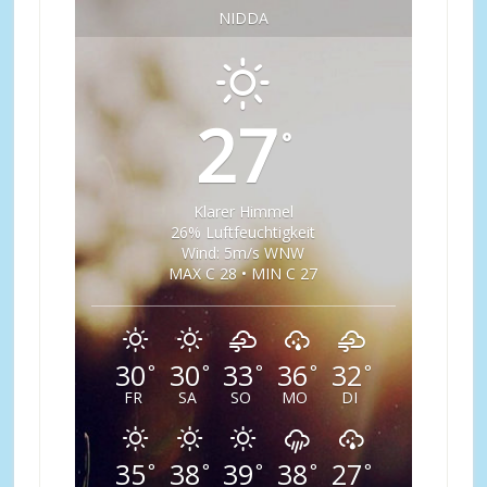
NIDDA
27
°
Klarer Himmel
26% Luftfeuchtigkeit
Wind: 5m/s WNW
MAX C 28 • MIN C 27
30
30
33
36
32
°
°
°
°
°
FR
SA
SO
MO
DI
35
38
39
38
27
°
°
°
°
°