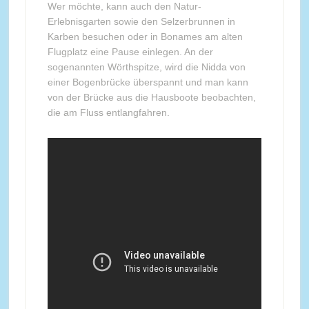
Wer möchte, kann auch den Natur-
Erlebnisgarten sowie den Selzerbrunnen in
Karben besuchen oder in Bonames am alten
Flugplatz eine Pause einlegen. An der
sogenannten Wörthspitze, wird die Nidda von
einer Bogenbrücke überspannt und man kann
von der Brücke aus die Hausboote beobachten,
die am Fluss entlangfahren.