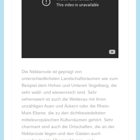
Die Niddaroute ist geprägt von
unterschiedlichsten Landschaftsräumen wie zum
Beispiel dem Hohen und Unteren Vogelberg, die
sehr wald- und wiesenreich sind. Sehr
sehenswert ist auch die Wetterau mit ihren
unzähligen Auen und Äckern oder die Rhein-
Main-Ebene, die zu den dichtbesiedeltsten
mitteleuropäischen Kulturräumen gehört. Sehr
charmant sind auch die Ortschaften, die an der
Niddaroute liegen und den Gästen auch