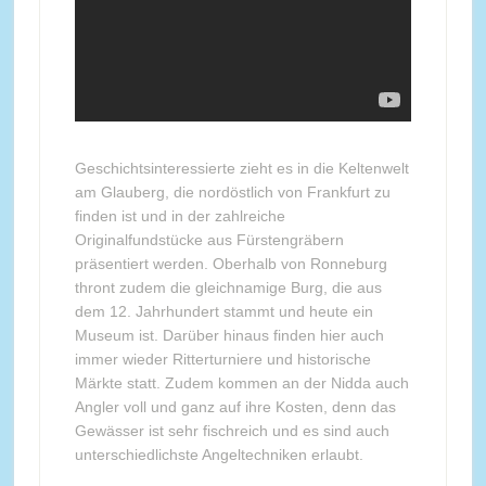
Geschichtsinteressierte zieht es in die Keltenwelt
am Glauberg, die nordöstlich von Frankfurt zu
finden ist und in der zahlreiche
Originalfundstücke aus Fürstengräbern
präsentiert werden. Oberhalb von Ronneburg
thront zudem die gleichnamige Burg, die aus
dem 12. Jahrhundert stammt und heute ein
Museum ist. Darüber hinaus finden hier auch
immer wieder Ritterturniere und historische
Märkte statt. Zudem kommen an der Nidda auch
Angler voll und ganz auf ihre Kosten, denn das
Gewässer ist sehr fischreich und es sind auch
unterschiedlichste Angeltechniken erlaubt.