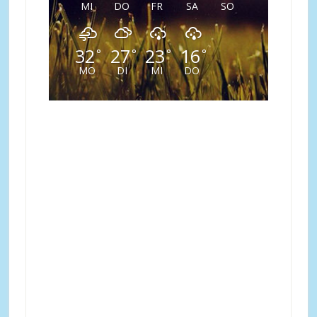
MI
DO
FR
SA
SO
32
27
23
16
°
°
°
°
MO
DI
MI
DO