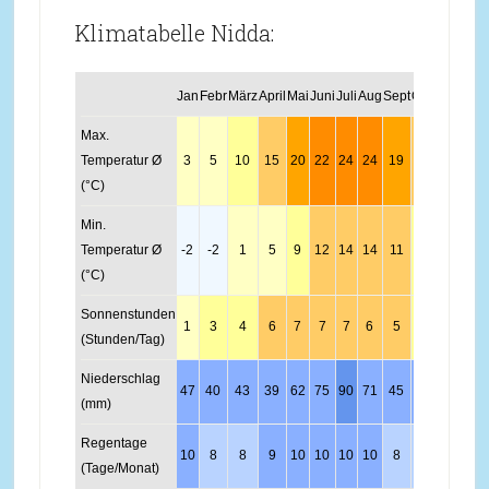
Klimatabelle Nidda:
Jan
Febr
März
April
Mai
Juni
Juli
Aug
Sept
Okt
Nov
Dez
Max.
Temperatur Ø
3
5
10
15
20
22
24
24
19
14
8
4
(°C)
Min.
Temperatur Ø
-2
-2
1
5
9
12
14
14
11
7
2
-1
(°C)
Sonnenstunden
1
3
4
6
7
7
7
6
5
3
2
1
(Stunden/Tag)
Niederschlag
47
40
43
39
62
75
90
71
45
40
42
53
(mm)
Regentage
10
8
8
9
10
10
10
10
8
8
10
10
(Tage/Monat)