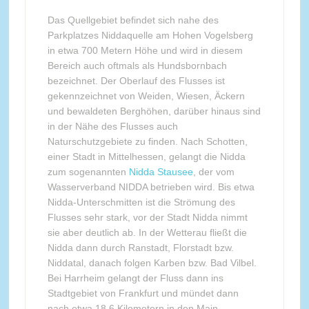
Das Quellgebiet befindet sich nahe des
Parkplatzes Niddaquelle am Hohen Vogelsberg
in etwa 700 Metern Höhe und wird in diesem
Bereich auch oftmals als Hundsbornbach
bezeichnet. Der Oberlauf des Flusses ist
gekennzeichnet von Weiden, Wiesen, Äckern
und bewaldeten Berghöhen, darüber hinaus sind
in der Nähe des Flusses auch
Naturschutzgebiete zu finden. Nach Schotten,
einer Stadt in Mittelhessen, gelangt die Nidda
zum sogenannten
Nidda Stausee
, der vom
Wasserverband NIDDA betrieben wird. Bis etwa
Nidda-Unterschmitten ist die Strömung des
Flusses sehr stark, vor der Stadt Nidda nimmt
sie aber deutlich ab. In der Wetterau fließt die
Nidda dann durch Ranstadt, Florstadt bzw.
Niddatal, danach folgen Karben bzw. Bad Vilbel.
Bei Harrheim gelangt der Fluss dann ins
Stadtgebiet von Frankfurt und mündet dann
nach etwa 18,6 Kilometern in den Main.