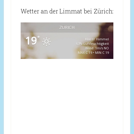
Wetter an der Limmat bei Zürich:
ZÜRICH
19
°
Klarer Himmel
63% Luftfeuchtigkeit
Wind: 1m/s NO
MAX C 19 • MIN C 19