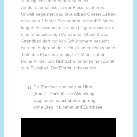
zu ausgelassenen Badefreuden ein.
An der Limmatinsel ist der Fluss recht breit.
Unweit begeistert das
Strandbad Oberer Letten
mit einem 2 Meter Sprungbrett, einer 400 Meter
langen Schwimmstrecke und Liegeterrassen vor
einem fantastischen Panorama. Obacht! Das
Strandbad darf nur von Schwimmern besucht
werden. Aufgrund der nicht zu unterschätzenden
Tiefe des Flusses von bis zu 7 Meter haben
kleine Kinder und Nichtschwimmer keinen Zutritt
zum Flussbad. Der Eintritt ist kostenlos.
Die Züricher sind stolz auf ihre
„Badis“. Doch für die Abkühlung
wagt auch mancher den Sprung
ohne Steg in Limmat und Zürichsee.