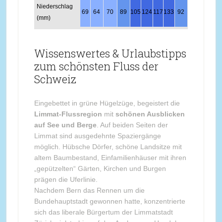
Niederschlag
69
64
70
89
105
124
117
133
92
69
82
75
(mm)
Wissenswertes & Urlaubstipps
zum schönsten Fluss der
Schweiz
Eingebettet in grüne Hügelzüge, begeistert die
Limmat-Flussregion
mit
schönen Ausblicken
auf See und Berge
. Auf beiden Seiten der
Limmat sind ausgedehnte Spaziergänge
möglich. Hübsche Dörfer, schöne Landsitze mit
altem Baumbestand, Einfamilienhäuser mit ihren
„gepützelten“ Gärten, Kirchen und Burgen
prägen die Uferlinie.
Nachdem Bern das Rennen um die
Bundehauptstadt gewonnen hatte, konzentrierte
sich das liberale Bürgertum der Limmatstadt