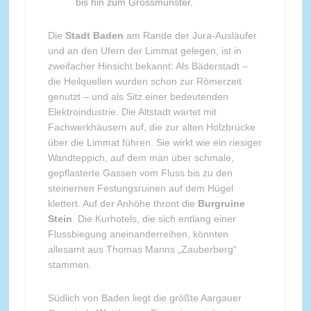
bis hin zum Grossmünster.
Die
Stadt Baden
am Rande der Jura-Ausläufer
und an den Ufern der Limmat gelegen, ist in
zweifacher Hinsicht bekannt: Als Bäderstadt –
die Heilquellen wurden schon zur Römerzeit
genutzt – und als Sitz einer bedeutenden
Elektroindustrie. Die Altstadt wartet mit
Fachwerkhäusern auf, die zur alten Holzbrücke
über die Limmat führen. Sie wirkt wie ein riesiger
Wandteppich, auf dem man über schmale,
gepflasterte Gassen vom Fluss bis zu den
steinernen Festungsruinen auf dem Hügel
klettert. Auf der Anhöhe thront die
Burgruine
Stein
. Die Kurhotels, die sich entlang einer
Flussbiegung aneinanderreihen, könnten
allesamt aus Thomas Manns „Zauberberg“
stammen.
Südlich von Baden liegt die größte Aargauer