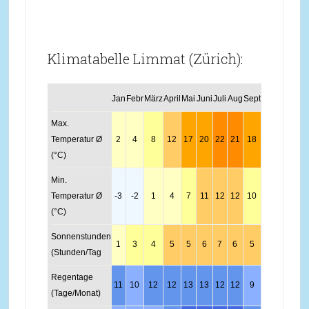
Klimatabelle Limmat (Zürich):
Jan
Febr
März
April
Mai
Juni
Juli
Aug
Sept
Okt
Nov
Dez
Max.
Temperatur Ø
2
4
8
12
17
20
22
21
18
12
7
3
(°C)
Min.
Temperatur Ø
-3
-2
1
4
7
11
12
12
10
6
1
-1
(°C)
Sonnenstunden
1
3
4
5
5
6
7
6
5
3
2
1
(Stunden/Tag
Regentage
11
10
12
12
13
13
12
12
9
8
11
11
(Tage/Monat)