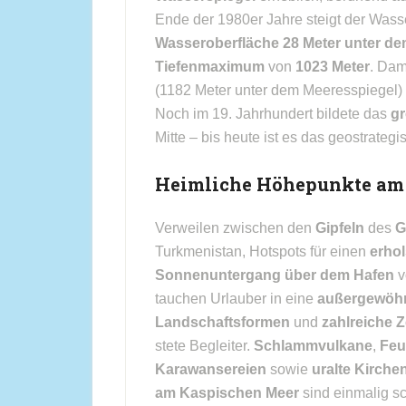
Ende der 1980er Jahre steigt der Wasse
Wasseroberfläche 28 Meter unter d
Tiefenmaximum
von
1023 Meter
. Dam
(1182 Meter unter dem Meeresspiegel)
Noch im 19. Jahrhundert bildete das
gr
Mitte – bis heute ist es das geostrate
Heimliche Höhepunkte am 
Verweilen zwischen den
Gipfeln
des
G
Turkmenistan, Hotspots für einen
erho
Sonnenuntergang über dem Hafen
v
tauchen Urlauber in eine
außergewöhn
Landschaftsformen
und
zahlreiche 
stete Begleiter.
Schlammvulkane
,
Feu
Karawansereien
sowie
uralte Kirche
am Kaspischen Meer
sind einmalig s