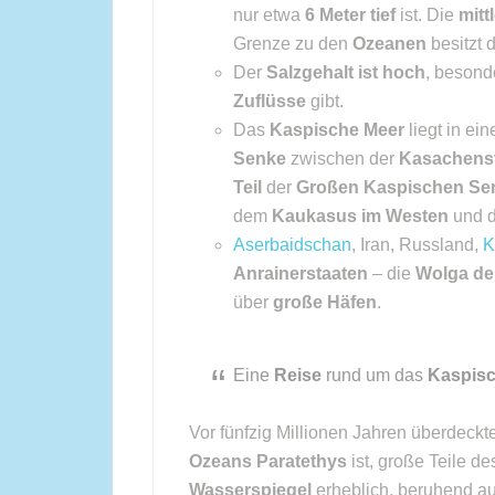
nur etwa
6 Meter tief
ist. Die
mitt
Grenze zu den
Ozeanen
besitzt 
Der
Salzgehalt ist hoch
, besond
Zuflüsse
gibt.
Das
Kaspische Meer
liegt in ein
Senke
zwischen der
Kasachens
Teil
der
Großen Kaspischen Se
dem
Kaukasus im Westen
und 
Aserbaidschan
, Iran, Russland,
K
Anrainerstaaten
– die
Wolga de
über
große Häfen
.
Eine
Reise
rund um das
Kaspisc
Vor fünfzig Millionen Jahren überdeck
Ozeans Paratethys
ist, große Teile d
Wasserspiegel
erheblich, beruhend a