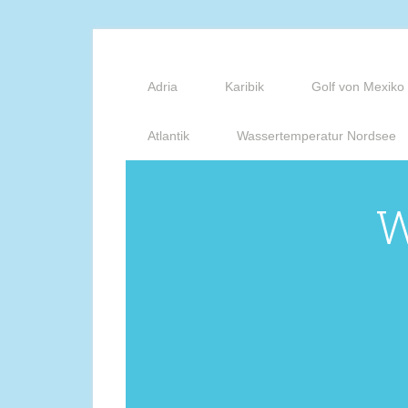
Adria
Karibik
Golf von Mexiko
Atlantik
Wassertemperatur Nordsee
W