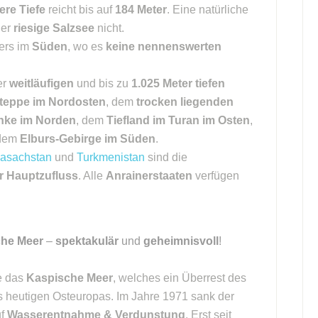
lere Tiefe
reicht bis auf
184 Meter
. Eine natürliche
der
riesige Salzsee
nicht.
ers im
Süden
, wo es
keine nennenswerten
er
weitläufigen
und bis zu
1.025 Meter tiefen
teppe im Nordosten
, dem
trocken liegenden
nke im Norden
, dem
Tiefland im Turan im Osten
,
dem
Elburs-Gebirge im Süden
.
asachstan
und
Turkmenistan
sind die
r Hauptzufluss
. Alle
Anrainerstaaten
verfügen
he Meer
–
spektakulär
und
geheimnisvoll
!
te das
Kaspische Meer
, welches ein Überrest des
es heutigen Osteuropas. Im Jahre 1971 sank der
uf
Wasserentnahme & Verdunstung
. Erst seit