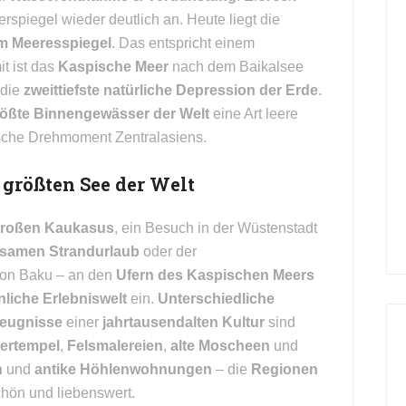
rspiegel wieder deutlich an. Heute liegt die
em Meeresspiegel
. Das entspricht einem
it ist das
Kaspische Meer
nach dem Baikalsee
 die
zweittiefste natürliche Depression der Erde
.
ößte Binnengewässer der Welt
eine Art leere
gische Drehmoment Zentralasiens.
größten See der Welt
roßen Kaukasus
, ein Besuch in der Wüstenstadt
lsamen Strandurlaub
oder der
on Baku – an den
Ufern des Kaspischen Meers
liche Erlebniswelt
ein.
Unterschiedliche
Zeugnisse
einer
jahrtausendalten Kultur
sind
ertempel
,
Felsmalereien
,
alte Moscheen
und
n
und
antike Höhlenwohnungen
– die
Regionen
chön und liebenswert.