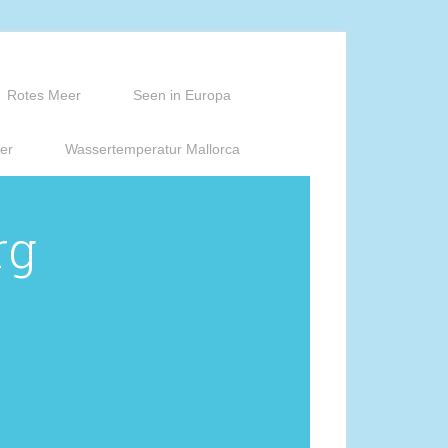
Rotes Meer
Seen in Europa
er
Wassertemperatur Mallorca
rg