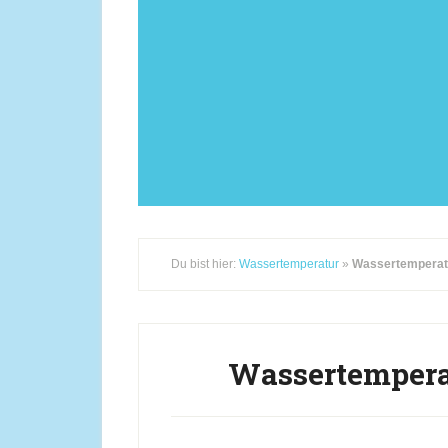
Du bist hier:
Wassertemperatur
»
Wassertemperat
Wassertempera