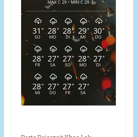
MAX C 29 • MIN C 29
31
28
28
29
30
°
°
°
°
°
SO
MO
DI
MI
DO
28
27
27
28
27
°
°
°
°
°
FR
SA
SO
MO
DI
28
27
27
27
°
°
°
°
MI
DO
FR
SA