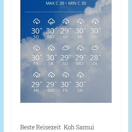
MAX C 30 • MIN C 30
30
30
29
30
30
°
°
°
°
°
SO
MO
DI
MI
DO
30
30
29
29
28
°
°
°
°
°
FR
SA
SO
MO
DI
29
29
30
30
°
°
°
°
MI
DO
FR
SA
Beste Reisezeit Koh Samui