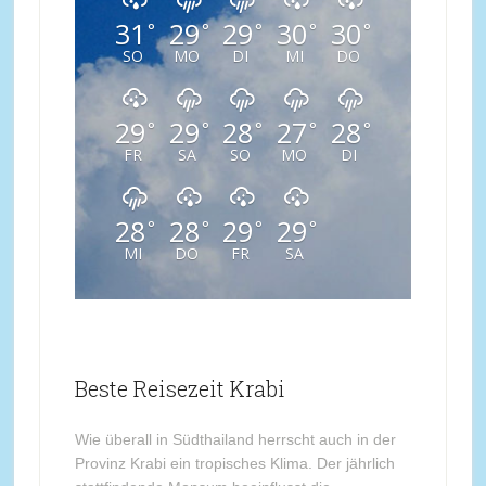
31
29
29
30
30
°
°
°
°
°
SO
MO
DI
MI
DO
29
29
28
27
28
°
°
°
°
°
FR
SA
SO
MO
DI
28
28
29
29
°
°
°
°
MI
DO
FR
SA
Beste Reisezeit Krabi
Wie überall in Südthailand herrscht auch in der
Provinz Krabi ein tropisches Klima. Der jährlich