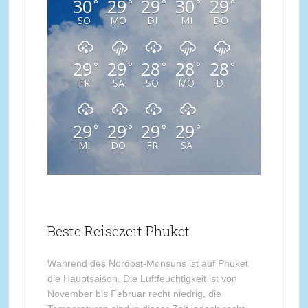
30
29
29
30
29
°
°
°
°
°
SO
MO
DI
MI
DO
29
29
28
28
28
°
°
°
°
°
FR
SA
SO
MO
DI
29
29
29
29
°
°
°
°
MI
DO
FR
SA
Beste Reisezeit Phuket
Während des Nordost-Monsuns ist auf Phuket
die Hauptsaison. Die Luftfeuchtigkeit ist von
November bis Februar recht niedrig, die