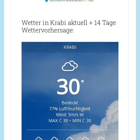
Wetter in Krabi aktuell + 14 Tage
Wettervorhersage:
KRABI
30
°
Bedeckt
77% Luftfeuchtigkeit
Wind: 5m/s W
MAX C 30 • MIN C 30