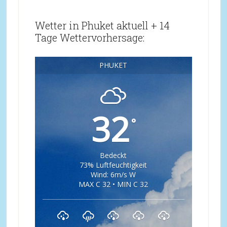
Wetter in Phuket aktuell + 14
Tage Wettervorhersage:
PHUKET
32
°
Bedeckt
73% Luftfeuchtigkeit
Wind: 6m/s W
MAX C 32 • MIN C 32