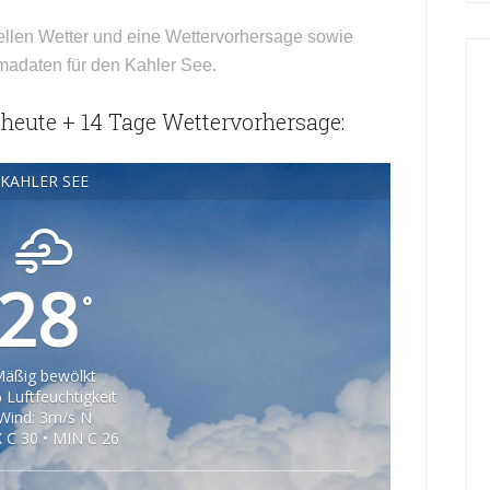
ellen Wetter und eine Wettervorhersage sowie
imadaten für den Kahler See.
eute + 14 Tage Wettervorhersage:
KAHLER SEE
28
°
äßig bewölkt
 Luftfeuchtigkeit
Wind: 3m/s N
 C 30 • MIN C 26