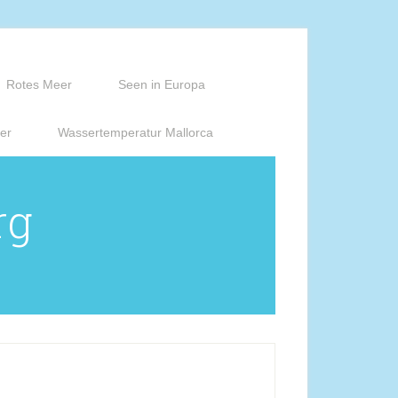
Rotes Meer
Seen in Europa
er
Wassertemperatur Mallorca
rg