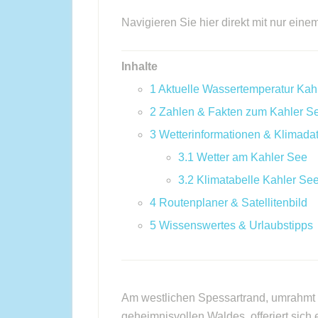
Navigieren Sie hier direkt mit nur eine
Inhalte
1
Aktuelle Wassertemperatur Kah
2
Zahlen & Fakten zum Kahler S
3
Wetterinformationen & Klimada
3.1
Wetter am Kahler See
3.2
Klimatabelle Kahler Se
4
Routenplaner & Satellitenbild
5
Wissenswertes & Urlaubstipps
Am westlichen Spessartrand, umrahmt 
geheimnisvollen Waldes, offeriert sich 