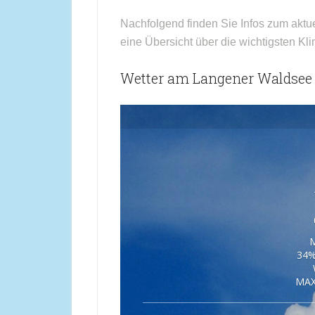
Nachfolgend finden Sie Infos zum aktu
eine Übersicht über die wichtigsten Kl
Wetter am Langener Waldsee h
M
34%
MAX