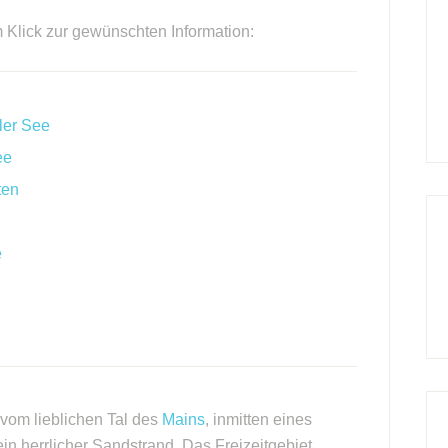
m Klick zur gewünschten Information:
ler See
ee
ten
e
vom lieblichen Tal des
Mains
, inmitten eines
ein herrlicher Sandstrand. Das Freizeitgebiet