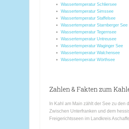
Wassertemperatur Schliersee
Wassertemperatur Simssee
Wassertemperatur Staffelsee
Wassertemperatur Starnberger See
Wassertemperatur Tegernsee
Wassertemperatur Untreusee
Wassertemperatur Waginger See
Wassertemperatur Walchensee
Wassertemperatur Wörthsee
Zahlen & Fakten zum Kahle
In Kahl am Main zählt der See zu den 
Zwischen Unterfranken und dem hessisc
Freigerichtsseen im Landkreis Aschaff