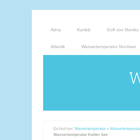
Adria
Karibik
Golf von Mexiko
Atlantik
Wassertemperatur Nordsee
W
Du bist hier:
Wassertemperatur
»
Wassertemperatu
Wassertemperatur Kahler See