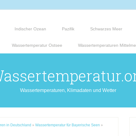
Indischer Ozean
Pazifik
Schwarzes Meer
Wassertemperatur Ostsee
Wassertemperaturen Mittelme
assertemperatur.o
Wassertemperaturen, Klimadaten und Wetter
ren in Deutschland
»
Wassertemperatur für Bayerische Seen
»