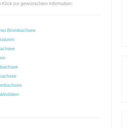
m Klick zur gewünschten Information:
iner Brombachsee
raturen
bachsee
ten
mbachsee
mbachsee
rombachsee
ktivitäten