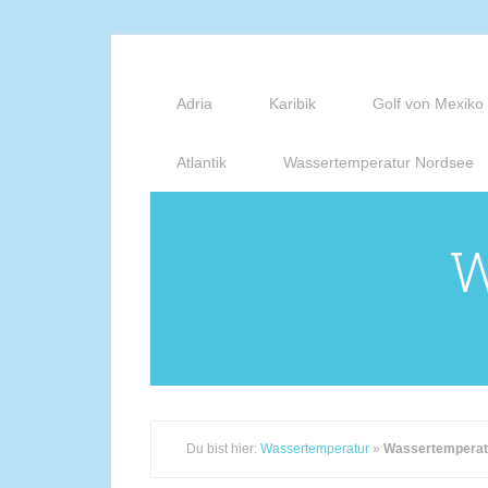
Adria
Karibik
Golf von Mexiko
Atlantik
Wassertemperatur Nordsee
W
Du bist hier:
Wassertemperatur
»
Wassertemperat