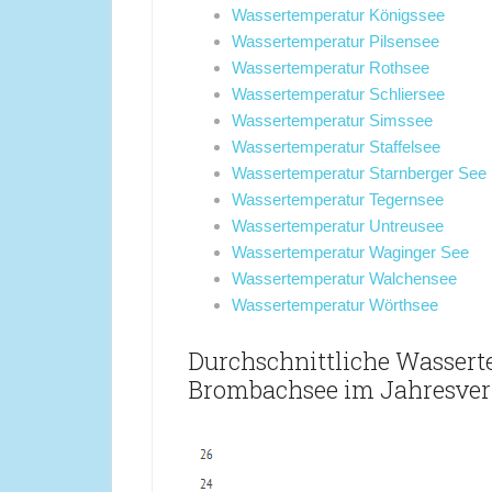
Wassertemperatur Königssee
Wassertemperatur Pilsensee
Wassertemperatur Rothsee
Wassertemperatur Schliersee
Wassertemperatur Simssee
Wassertemperatur Staffelsee
Wassertemperatur Starnberger See
Wassertemperatur Tegernsee
Wassertemperatur Untreusee
Wassertemperatur Waginger See
Wassertemperatur Walchensee
Wassertemperatur Wörthsee
Durchschnittliche Wasser
Brombachsee im Jahresverl