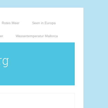
Rotes Meer
Seen in Europa
er
Wassertemperatur Mallorca
rg