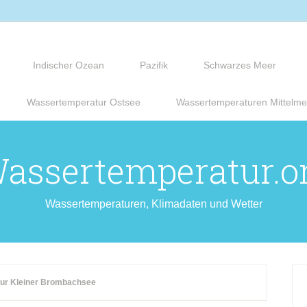
Indischer Ozean
Pazifik
Schwarzes Meer
Wassertemperatur Ostsee
Wassertemperaturen Mittelme
assertemperatur.o
Wassertemperaturen, Klimadaten und Wetter
ur Kleiner Brombachsee