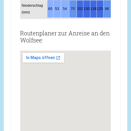
Niederschlag
60
53
54
70
102
130
138
125
86
61
65
62
(mm)
Routenplaner zur Anreise an den
Wolfsee: