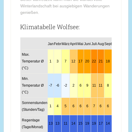
Winterlandschaft bei ausgiebigen Wanderungen
genießen.
Klimatabelle Wolfsee:
Jan
Febr
März
April
Mai
Juni
Juli
Aug
Sept
Okt
Nov
Dez
Max.
Temperatur Ø
1
3
7
12
17
20
22
21
18
13
6
2
(°C)
Min.
Temperatur Ø
-7
-6
-2
2
6
9
11
11
8
3
-1
-5
(°C)
Sonnenstunden
1
4
5
6
6
6
7
6
6
6
3
2
(Stunden/Tag)
Regentage
13
13
11
14
15
19
19
17
14
12
12
13
(Tage/Monat)