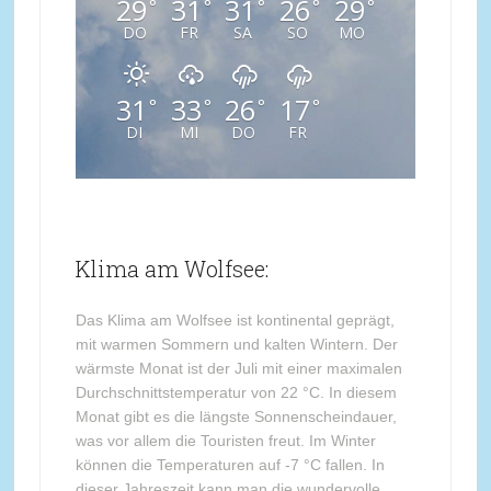
29
31
31
26
29
°
°
°
°
°
DO
FR
SA
SO
MO
31
33
26
17
°
°
°
°
DI
MI
DO
FR
Klima am Wolfsee:
Das Klima am Wolfsee ist kontinental geprägt,
mit warmen Sommern und kalten Wintern. Der
wärmste Monat ist der Juli mit einer maximalen
Durchschnittstemperatur von 22 °C. In diesem
Monat gibt es die längste Sonnenscheindauer,
was vor allem die Touristen freut. Im Winter
können die Temperaturen auf -7 °C fallen. In
dieser Jahreszeit kann man die wundervolle