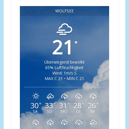
WOLFSEE
21
°
Überwiegend bewölkt
65% Luftfeuchtigkeit
Wind: 1m/s S
MAX C 21 • MIN C 21
30
33
31
28
26
°
°
°
°
°
SA
SO
MO
DI
MI