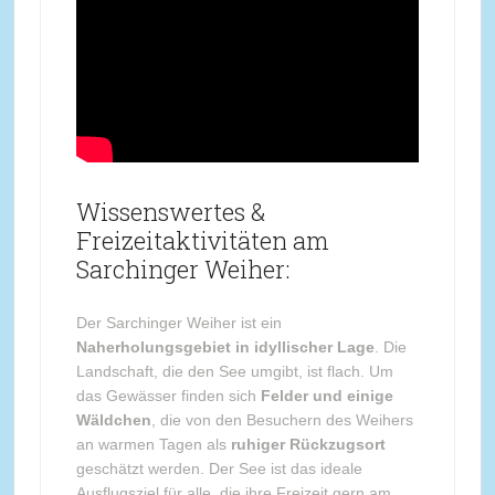
Wissenswertes &
Freizeitaktivitäten am
Sarchinger Weiher:
Der Sarchinger Weiher ist ein
Naherholungsgebiet in idyllischer Lage
. Die
Landschaft, die den See umgibt, ist flach. Um
das Gewässer finden sich
Felder und einige
Wäldchen
, die von den Besuchern des Weihers
an warmen Tagen als
ruhiger Rückzugsort
geschätzt werden. Der See ist das ideale
Ausflugsziel für alle, die ihre Freizeit gern am