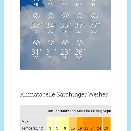
FR
SA
SO
MO
DI
32
34
35
37
27
°
°
°
°
°
MI
DO
FR
SA
SO
31
31
23
26
°
°
°
°
MO
DI
MI
DO
Klimatabelle Sarchinger Weiher:
Jan
Febr
März
April
Mai
Juni
Juli
Aug
Sept
Okt
Nov
Dez
Max.
Temperatur Ø
3
5
9
15
19
22
24
24
19
14
8
4