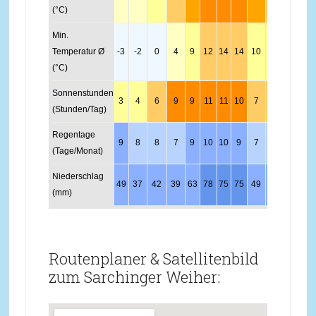
(°C)
Min.
Temperatur Ø
-3
-2
0
4
9
12
14
14
10
6
2
-1
(°C)
Sonnenstunden
3
4
6
9
9
11
11
10
7
5
3
3
(Stunden/Tag)
Regentage
9
8
8
7
9
10
10
9
7
7
9
10
(Tage/Monat)
Niederschlag
49
37
42
39
63
78
75
75
49
46
49
54
(mm)
Routenplaner & Satellitenbild
zum Sarchinger Weiher: