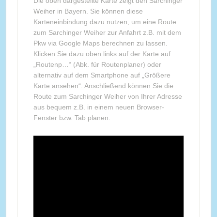
Die oben dargestellte Karte zeigt den Sarchinger
Weiher in Bayern. Sie können diese
Karteneinbindung dazu nutzen, um eine Route
zum Sarchinger Weiher zur Anfahrt z.B. mit dem
Pkw via Google Maps berechnen zu lassen.
Klicken Sie dazu oben links auf der Karte auf
„Routenp…“ (Abk. für Routenplaner) oder
alternativ auf dem Smartphone auf „Größere
Karte ansehen“. Anschließend können Sie die
Route zum Sarchinger Weiher von Ihrer Adresse
aus bequem z.B. in einem neuen Browser-
Fenster bzw. Tab planen.