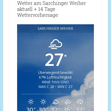
Wetter am Sarchinger Weiher
aktuell + 14 Tage
Wettervorhersage:
SARCHINGER WEIHER
27
°
Überwiegend bewölkt
67% Luftfeuchtigkeit
Wind: 1m/s ONO
MAX C 28 • MIN C 27
30
30
32
35
32
°
°
°
°
°