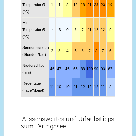
Temperatur Ø
1
4
8
13
18
21
23
23
19
13
7
2
(°C)
Min.
Temperatur Ø
-4
-3
0
3
7
11
12
12
9
5
0
-3
(°C)
Sonnenstunden
2
3
4
5
6
7
8
7
6
4
2
1
(Stunden/Tag)
Niederschlag
46
47
45
65
88
109
90
93
67
52
59
50
(mm)
Regentage
11
10
10
11
12
13
12
11
8
8
10
10
(Tage/Monat)
Wissenswertes und Urlaubstipps
zum Feringasee