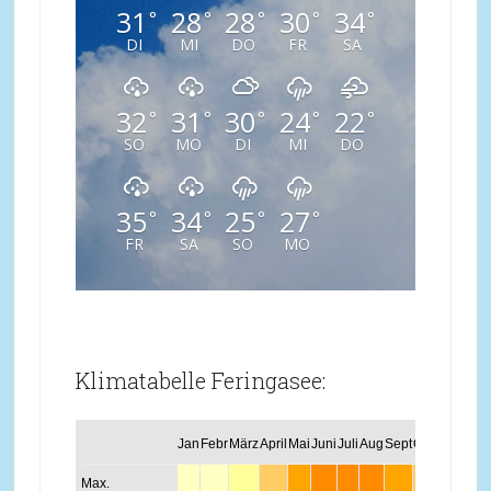
31
28
28
30
34
°
°
°
°
°
DI
MI
DO
FR
SA
32
31
30
24
22
°
°
°
°
°
SO
MO
DI
MI
DO
35
34
25
27
°
°
°
°
FR
SA
SO
MO
Klimatabelle Feringasee:
Jan
Febr
März
April
Mai
Juni
Juli
Aug
Sept
Okt
Nov
Dez
Max.