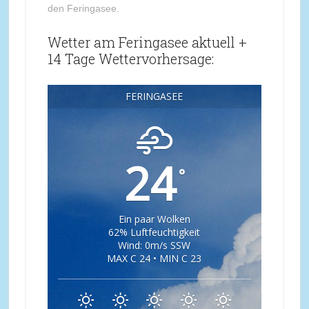
den Feringasee.
Wetter am Feringasee aktuell +
14 Tage Wettervorhersage:
FERINGASEE
24
°
Ein paar Wolken
62% Luftfeuchtigkeit
Wind: 0m/s SSW
MAX C 24 • MIN C 23