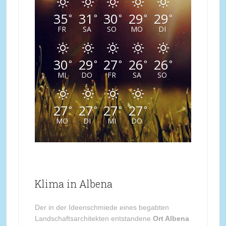
35
31
30
29
29
°
°
°
°
°
FR
SA
SO
MO
DI
30
29
27
26
26
°
°
°
°
°
MI
DO
FR
SA
SO
27
27
27
27
°
°
°
°
MO
DI
MI
DO
Klima in Albena
Der in der Ideenschmiede eines begabten
Landschaftsarchitekten entstandene
Ort Albena