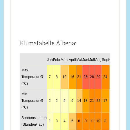
Klimatabelle Albena:
Jan
Febr
März
April
Mai
Juni
Juli
Aug
Sept
Okt
Nov
Dez
Max.
Temperatur Ø
7
8
12
16
21
26
28
29
24
19
14
9
(°C)
Min.
Temperatur Ø
2
2
5
9
14
18
21
22
17
13
8
4
(°C)
Sonnenstunden
1
3
4
6
8
9
11
10
8
6
4
2
(Stunden/Tag)