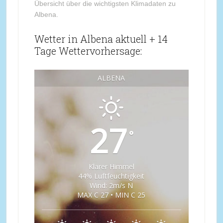
Übersicht über die wichtigsten Klimadaten zu
Albena.
Wetter in Albena aktuell + 14
Tage Wettervorhersage:
ALBENA
27
°
Klarer Himmel
44% Luftfeuchtigkeit
Wind: 2m/s N
MAX C 27 • MIN C 25