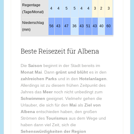
Regentage
4
4
5
5
4
4
3
2
3
4
5
5
(Tage/Monat)
Niederschlag
56
43
47
36
43
51
43
40
60
65
54
62
(mm)
Beste Reisezeit für Albena
Die
Saison
beginnt in der Stadt bereits im
Monat Mai
. Dann
grünt und blüht
es in den
zahlreichen Parks
und in den
Hotelanlagen
.
Allerdings ist zu diesem frühen Zeitpunkt des
Jahres das
Meer
noch nicht unbedingt zum
Schwimmen
geeignet. Vielmehr gehen die
Urlauber, die sich für den
Mai
als
Ziel von
Albena
entschieden haben, den großen
Strömen des
Tourismus
aus dem Wege und
haben dann viel Zeit, sich die
Sehenswürdigkeiten der Region