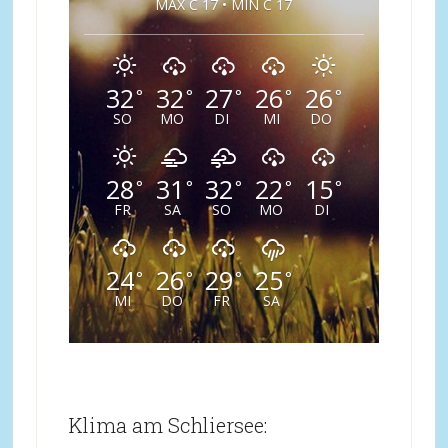
MAX C 17 • MIN C 17
32
32
27
26
26
°
°
°
°
°
SO
MO
DI
MI
DO
28
31
32
22
15
°
°
°
°
°
FR
SA
SO
MO
DI
24
26
29
25
°
°
°
°
MI
DO
FR
SA
Klima am Schliersee: