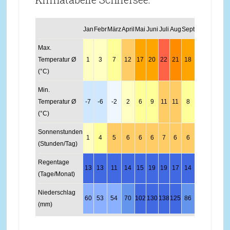
Jan
Febr
März
April
Mai
Juni
Juli
Aug
Sept
Okt
Nov
Dez
Max.
Temperatur Ø
1
3
7
12
17
20
22
21
18
13
6
2
(°C)
Min.
Temperatur Ø
-7
-6
-2
2
6
9
11
11
8
3
-1
-5
(°C)
Sonnenstunden
1
4
5
6
6
6
7
6
6
6
3
2
(Stunden/Tag)
Regentage
13
13
11
14
15
19
19
17
14
12
12
13
(Tage/Monat)
Niederschlag
60
53
54
70
102
130
138
125
86
61
65
62
(mm)