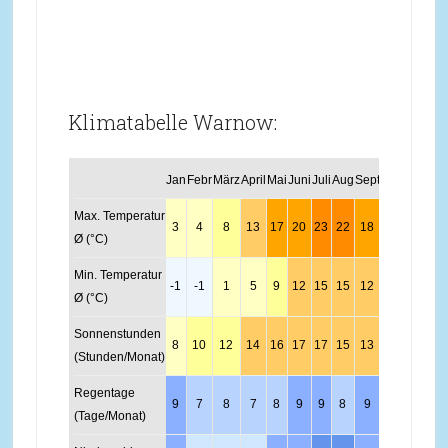
Klimatabelle Warnow:
Jan
Febr
März
April
Mai
Juni
Juli
Aug
Sept
Okt
Nov
Dez
Max. Temperatur
3
4
8
13
17
20
23
22
18
13
8
4
Ø (°C)
Min. Temperatur
-1
-1
1
5
9
12
15
15
12
7
3
0
Ø (°C)
Sonnenstunden
8
10
12
14
16
17
17
15
13
11
9
8
(Stunden/Monat)
Regentage
9
7
8
7
8
9
9
8
9
8
10
9
(Tage/Monat)