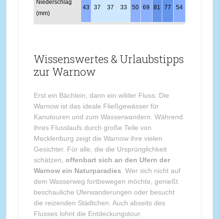
Niederschlag
43
37
37
33
50
69
81
77
54
46
45
50
(mm)
Wissenswertes & Urlaubstipps
zur Warnow
Erst ein Bächlein, dann ein wilder Fluss: Die
Warnow ist das ideale Fließgewässer für
Kanutouren und zum Wasserwandern. Während
ihres Flusslaufs durch große Teile von
Mecklenburg zeigt die Warnow ihre vielen
Gesichter. Für alle, die die Ursprünglichkeit
schätzen,
offenbart sich an den Ufern der
Warnow ein Naturparadies
. Wer sich nicht auf
dem Wasserweg fortbewegen möchte, genießt
beschauliche Uferwanderungen oder besucht
die reizenden Städtchen. Auch abseits des
Flusses lohnt die Entdeckungstour.