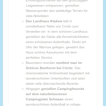
Erholungssuchende auf den großzügigen
Liegewiesen entspannen, genießen
Wassersportler das weitläufige Terrain für
viele Aktivitäten.
Das Landhaus Kladow
lädt in
unmittelbarer Nähe von Crivitz zum
Verweilen ein. In dem schönen Landhaus
genießen die Gäste alle Annehmlichkeiten
eines erholsamen Aufenthalts. Direkt am
Ufer der Warnow gelegen, gewährt das
Haus schöne Kanutouren mit dem
perfekten Service.
Besonders mondän
residiert man im
Schloss Basthorst bei Crivitz
. Das
charismatische Schlosshotel begeistert mit
wunderschönen Unterkünften und setzt
dabei viele überraschende Akzente.
Hingegen
genießen Campingfreunde
auf dem naturbelassenen
Campingplatz Schwaan
einen
wunderschönen Aufenthalt in ruhiger