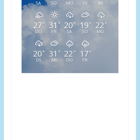
SA
SO
MO
DI
MI
27
31
20
19
22
°
°
°
°
°
DO
FR
SA
SO
MO
20
31
22
17
°
°
°
°
DI
MI
DO
FR