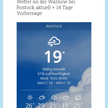
Wetter an der Warnow bei
Rostock aktuell + 14 Tage
Vorhersage:
ROSTOCK
19
°
Mäßig bewölkt
61% Luftfeuchtigkeit
Wind: 7m/s WNW
MAX C 19 • MIN C 19
26
29
21
19
21
°
°
°
°
°