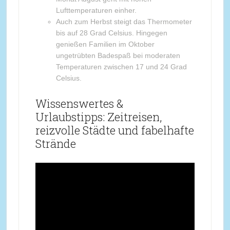
Lufttemperaturen einher.
Auch zum Herbst steigt das Thermometer
bis auf 28 Grad Celsius. Hingegen
genießen Familien im Oktober
ungetrübten Badespaß bei moderaten
Temperaturen zwischen 17 und 24 Grad
Celsius.
Wissenswertes &
Urlaubstipps: Zeitreisen,
reizvolle Städte und fabelhafte
Strände