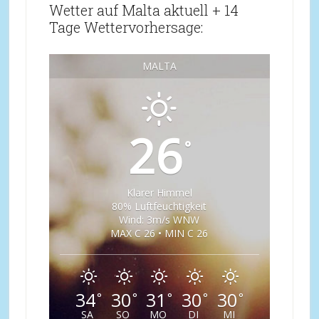
Wetter auf Malta aktuell + 14
Tage Wettervorhersage:
MALTA
26
°
Klarer Himmel
80% Luftfeuchtigkeit
Wind: 3m/s WNW
MAX C 26 • MIN C 26
34
30
31
30
30
°
°
°
°
°
SA
SO
MO
DI
MI