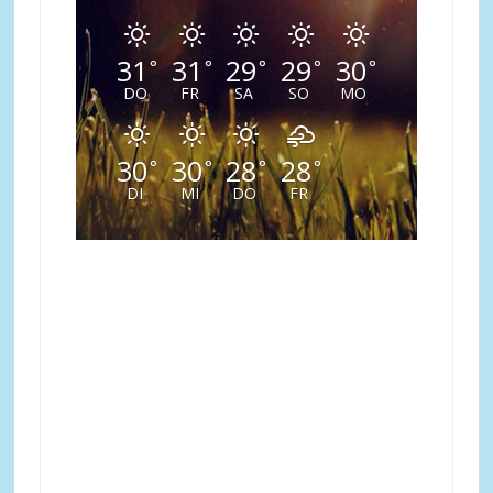
31
31
29
29
30
°
°
°
°
°
DO
FR
SA
SO
MO
30
30
28
28
°
°
°
°
DI
MI
DO
FR