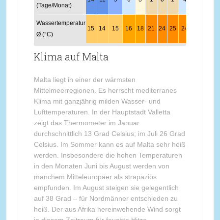
(Tage/Monat)
Wassertemperatur
15
14
15
16
18
21
24
25
24
22
19
1
Ø (°C)
Klima auf Malta
Malta liegt in einer der wärmsten
Mittelmeerregionen. Es herrscht mediterranes
Klima mit ganzjährig milden Wasser- und
Lufttemperaturen. In der Hauptstadt Valletta
zeigt das Thermometer im Januar
durchschnittlich 13 Grad Celsius; im Juli 26 Grad
Celsius. Im Sommer kann es auf Malta sehr heiß
werden. Insbesondere die hohen Temperaturen
in den Monaten Juni bis August werden von
manchem Mitteleuropäer als strapaziös
empfunden. Im August steigen sie gelegentlich
auf 38 Grad – für Nordmänner entschieden zu
heiß. Der aus Afrika hereinwehende Wind sorgt
in diesem Zeitraum für feuchte Hitze.