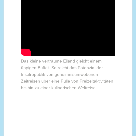
Das kleine verträume Eiland gleicht einem
üppigen Büffet. So reicht das Potenzial der
Inselrepublik von geheimnisumwobenen
Zeitreisen über eine Fülle von Freizeitaktivitäten
bis hin zu einer kulinarischen Weltreise.