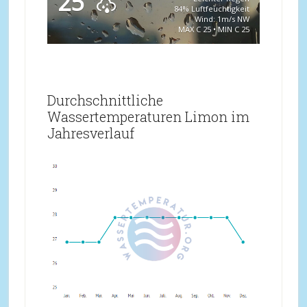
25
84% Luftfeuchtigkeit
Wind: 1m/s NW
MAX C 25 • MIN C 25
Durchschnittliche
Wassertemperaturen Limon im
Jahresverlauf