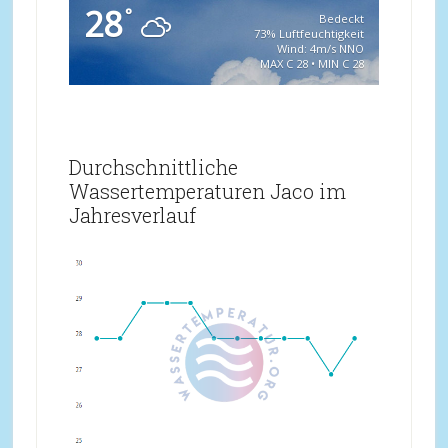
28
°
Bedeckt
73% Luftfeuchtigkeit
Wind: 4m/s NNO
MAX C 28 • MIN C 28
Durchschnittliche
Wassertemperaturen Jaco im
Jahresverlauf