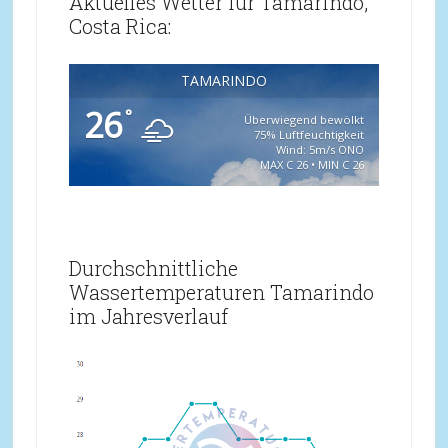
Aktuelles Wetter für Tamarindo,
Costa Rica:
TAMARINDO
26
°
Überwiegend bewölkt
75% Luftfeuchtigkeit
Wind: 5m/s ONO
MAX C 26 • MIN C 26
Durchschnittliche
Wassertemperaturen Tamarindo
im Jahresverlauf