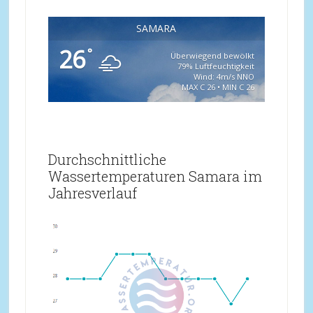
SAMARA
26
°
Überwiegend bewölkt
79% Luftfeuchtigkeit
Wind: 4m/s NNO
MAX C 26 • MIN C 26
Durchschnittliche
Wassertemperaturen Samara im
Jahresverlauf