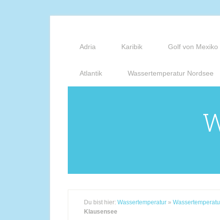
Adria
Karibik
Golf von Mexiko
Atlantik
Wassertemperatur Nordsee
W
Du bist hier:
Wassertemperatur
»
Wassertemperatu
Klausensee