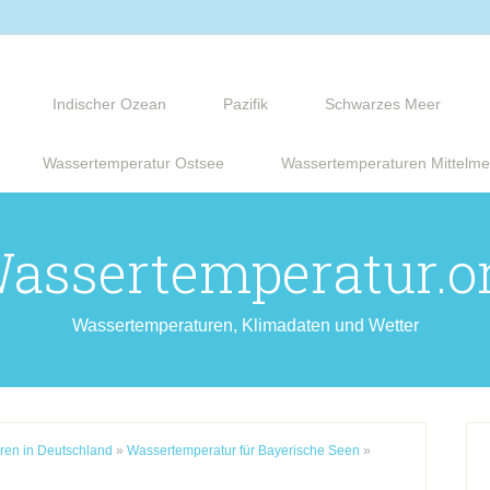
Indischer Ozean
Pazifik
Schwarzes Meer
Wassertemperatur Ostsee
Wassertemperaturen Mittelme
assertemperatur.o
Wassertemperaturen, Klimadaten und Wetter
ren in Deutschland
»
Wassertemperatur für Bayerische Seen
»