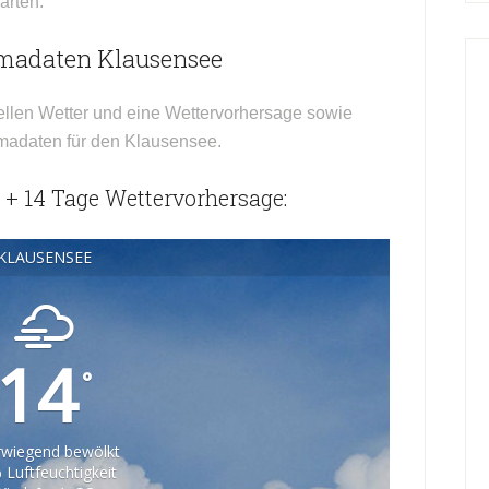
arten.
imadaten Klausensee
ellen Wetter und eine Wettervorhersage sowie
imadaten für den Klausensee.
 + 14 Tage Wettervorhersage:
KLAUSENSEE
14
°
wiegend bewölkt
 Luftfeuchtigkeit