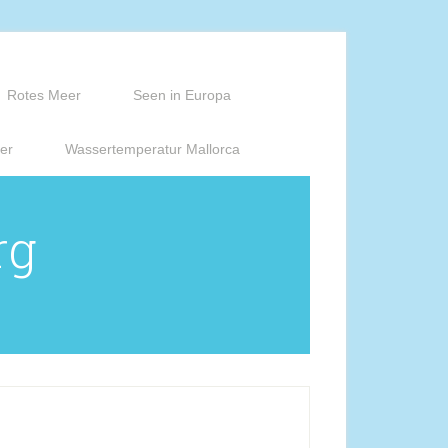
Rotes Meer
Seen in Europa
er
Wassertemperatur Mallorca
rg