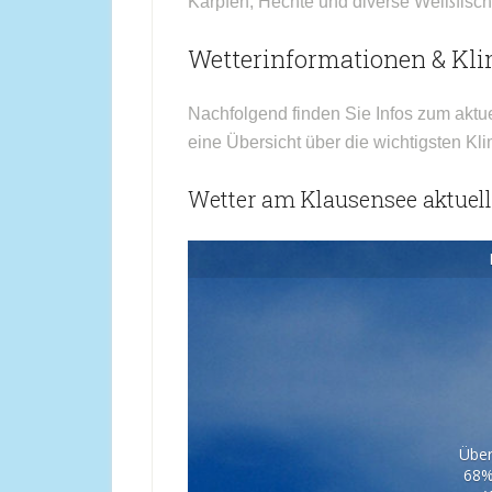
Karpfen, Hechte und diverse Weißfisch
Wetterinformationen & Kl
Nachfolgend finden Sie Infos zum aktu
eine Übersicht über die wichtigsten Kl
Wetter am Klausensee aktuell
Über
68%