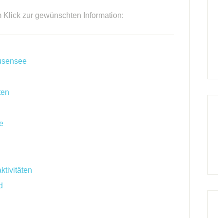
m Klick zur gewünschten Information:
ausensee
ten
e
ktivitäten
d