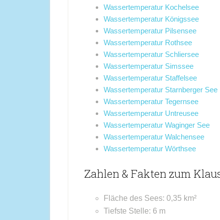
Wassertemperatur Kochelsee
Wassertemperatur Königssee
Wassertemperatur Pilsensee
Wassertemperatur Rothsee
Wassertemperatur Schliersee
Wassertemperatur Simssee
Wassertemperatur Staffelsee
Wassertemperatur Starnberger See
Wassertemperatur Tegernsee
Wassertemperatur Untreusee
Wassertemperatur Waginger See
Wassertemperatur Walchensee
Wassertemperatur Wörthsee
Zahlen & Fakten zum Klau
Fläche des Sees: 0,35 km²
Tiefste Stelle: 6 m