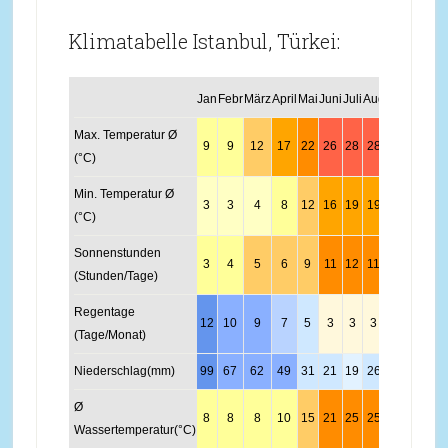
Klimatabelle Istanbul, Türkei:
Jan
Febr
März
April
Mai
Juni
Juli
Aug
Sept
Okt
No
Max. Temperatur Ø
9
9
12
17
22
26
28
28
25
20
1
(°C)
Min. Temperatur Ø
3
3
4
8
12
16
19
19
16
12
9
(°C)
Sonnenstunden
3
4
5
6
9
11
12
11
8
6
4
(Stunden/Tage)
Regentage
12
10
9
7
5
3
3
3
4
7
9
(Tage/Monat)
Niederschlag(mm)
99
67
62
49
31
21
19
26
41
71
8
Ø
8
8
8
10
15
21
25
25
23
18
1
Wassertemperatur(°C)