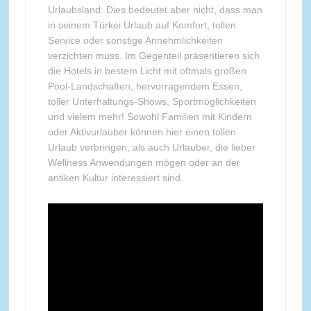
Urlaubsland. Dies bedeutet aber nicht, dass man
in seinem Türkei Urlaub auf Komfort, tollen
Service oder sonstige Annehmlichkeiten
verzichten muss. Im Gegenteil präsentieren sich
die Hotels in bestem Licht mit oftmals großen
Pool-Landschaften, hervorragendem Essen,
toller Unterhaltungs-Shows, Sportmöglichkeiten
und vielem mehr! Sowohl Familien mit Kindern
oder Aktivurlauber können hier einen tollen
Urlaub verbringen, als auch Urlauber, die lieber
Wellness Anwendungen mögen oder an der
antiken Kultur interessiert sind.