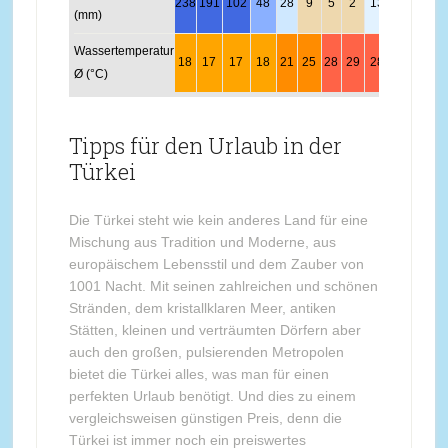
238
191
102
48
28
9
5
2
13
70
150
22
(mm)
Wassertemperatur
18
17
17
18
21
25
28
29
28
25
21
1
Ø (°C)
Tipps für den Urlaub in der
Türkei
Die Türkei steht wie kein anderes Land für eine
Mischung aus Tradition und Moderne, aus
europäischem Lebensstil und dem Zauber von
1001 Nacht. Mit seinen zahlreichen und schönen
Stränden, dem kristallklaren Meer, antiken
Stätten, kleinen und verträumten Dörfern aber
auch den großen, pulsierenden Metropolen
bietet die Türkei alles, was man für einen
perfekten Urlaub benötigt. Und dies zu einem
vergleichsweisen günstigen Preis, denn die
Türkei ist immer noch ein preiswertes