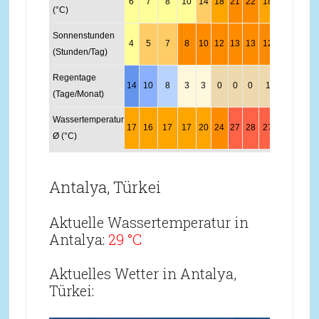
6
7
8
10
14
18
21
22
18
14
10
9
(°C)
Sonnenstunden
4
5
7
8
10
12
13
13
12
8
6
4
(Stunden/Tag)
Regentage
14
10
8
3
3
0
0
0
1
6
7
1
(Tage/Monat)
Wassertemperatur
17
16
17
17
20
24
27
28
27
24
21
1
Ø (°C)
Antalya, Türkei
Aktuelle Wassertemperatur in
Antalya:
29 °C
Aktuelles Wetter in Antalya,
Türkei: