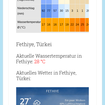
Niederschlag
92
77
57
30
15
3
1
1
20
69
59
7
(mm)
Wassertemperatur
17
16
16
17
19
22
24
25
24
22
19
1
Ø (°C)
Fethiye, Türkei
Aktuelle Wassertemperatur in
Fethiye:
28 °C
Aktuelles Wetter in Fethiye,
Türkei:
FETHIYE
27
°
Ein paar Wolken
48% Luftfeuchtigkeit