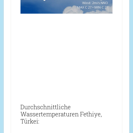
Wind: 2m/s NNO
MAX C 27 • MIN C 27
Durchschnittliche
Wassertemperaturen Fethiye,
Türkei: