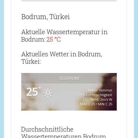
Bodrum, Türkei
Aktuelle Wassertemperatur in
Bodrum:
25 °C
Aktuelles Wetter in Bodrum,
Türkei:
BODRUM
25
°
Klarer Himmel
77% Luftfeuchtigkeit
Wind: 2m/s W
MAX C 25 • MIN C 25
Durchschnittliche
Wassertemperaturen Bodrum,