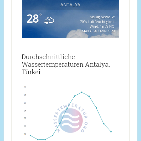
ANTALYA
28
°
Mäßig bewölkt
70% Luftfeuchtigkeit
Wind: 1m/s NO
MAX C 28 • MIN C 28
Durchschnittliche
Wassertemperaturen Antalya,
Türkei: