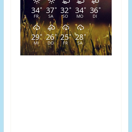
34
37
32
34
36
°
°
°
°
°
FR
SA
SO
MO
DI
29
26
25
28
°
°
°
°
MI
DO
FR
SA