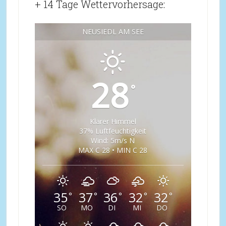
+ 14 Tage Wettervorhersage:
NEUSIEDL AM SEE
28
°
Klarer Himmel
37% Luftfeuchtigkeit
Wind: 5m/s N
MAX C 28 • MIN C 28
35
37
36
32
32
°
°
°
°
°
SO
MO
DI
MI
DO