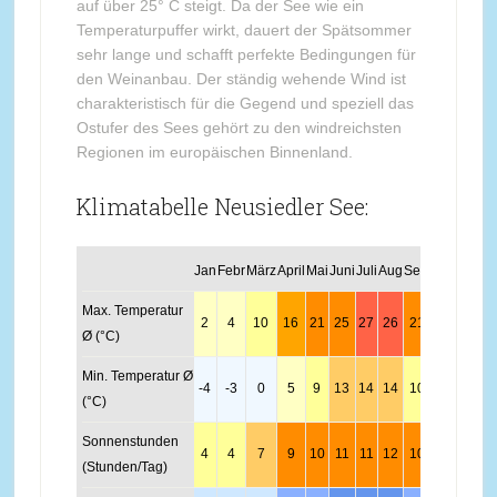
auf über 25° C steigt. Da der See wie ein
Temperaturpuffer wirkt, dauert der Spätsommer
sehr lange und schafft perfekte Bedingungen für
den Weinanbau. Der ständig wehende Wind ist
charakteristisch für die Gegend und speziell das
Ostufer des Sees gehört zu den windreichsten
Regionen im europäischen Binnenland.
Klimatabelle Neusiedler See:
Jan
Febr
März
April
Mai
Juni
Juli
Aug
Sept
Okt
Nov
De
Max. Temperatur
2
4
10
16
21
25
27
26
21
16
9
4
Ø (°C)
Min. Temperatur Ø
-4
-3
0
5
9
13
14
14
10
5
2
-
(°C)
Sonnenstunden
4
4
7
9
10
11
11
12
10
6
6
5
(Stunden/Tag)