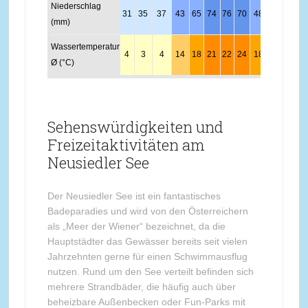
Niederschlag
31
35
37
43
65
74
76
70
48
44
51
4
(mm)
Wassertemperatur
4
3
4
14
18
21
22
24
18
13
8
4
Ø (°C)
Sehenswürdigkeiten und
Freizeitaktivitäten am
Neusiedler See
Der Neusiedler See ist ein fantastisches
Badeparadies und wird von den Österreichern
als „Meer der Wiener“ bezeichnet, da die
Hauptstädter das Gewässer bereits seit vielen
Jahrzehnten gerne für einen Schwimmausflug
nutzen. Rund um den See verteilt befinden sich
mehrere Strandbäder, die häufig auch über
beheizbare Außenbecken oder Fun-Parks mit