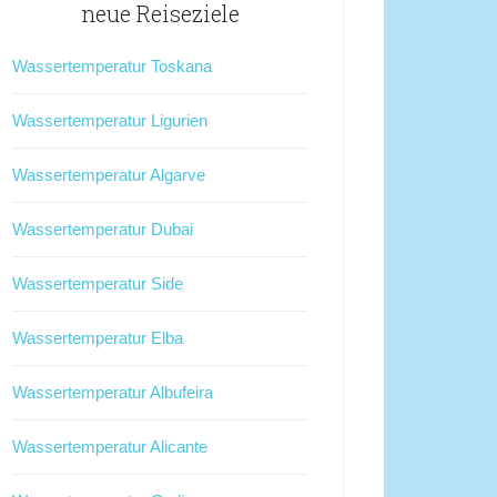
neue Reiseziele
Wassertemperatur Toskana
Wassertemperatur Ligurien
Wassertemperatur Algarve
Wassertemperatur Dubai
Wassertemperatur Side
Wassertemperatur Elba
Wassertemperatur Albufeira
Wassertemperatur Alicante