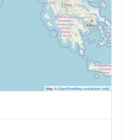
Map: ©
OpenStreetMap contributors
(
edit
)