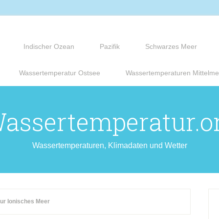
Indischer Ozean
Pazifik
Schwarzes Meer
Wassertemperatur Ostsee
Wassertemperaturen Mittelme
assertemperatur.o
Wassertemperaturen, Klimadaten und Wetter
r Ionisches Meer