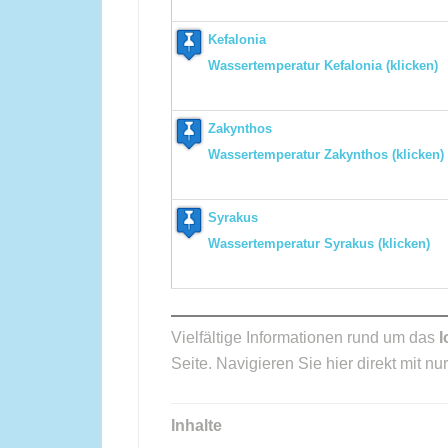
Kefalonia
Wassertemperatur Kefalonia (klicken)
Zakynthos
Wassertemperatur Zakynthos (klicken)
Syrakus
Wassertemperatur Syrakus (klicken)
Vielfältige Informationen rund um das
I
Seite. Navigieren Sie hier direkt mit n
Inhalte