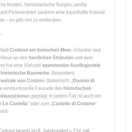
ihre Kosten. Venezianische Burgen, weiße
und Pinienwälder zaubern eine traumhafte Kulisse
 – es gibt viel zu entdecken.
r
Stadt
Crotone am Ionischen Meer
. Urlauber aus
fs Neue an den
herrlichen Stränden
und dem
one hat eine Vielzahl
spannender Ausflugsziele
e
historische Bauwerke
. Besonders
hedrale von Croton
e (italienisch: „
Duomo di
ie eindrucksvolle Fassade des
historischen
klassizismu
s geprägt. In jedem Fall ist auch ein
i Le Castella
“ oder zum „
Castello di Crotone
“
ert.
otone bereits im 8. Jahrhundert v. Chr. mit