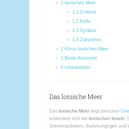
1
Ionisches Meer
1.1
Crotone
1.2
Korfu
1.3
Syrakus
1.4
Zakynthos
2
Klima Ionisches Meer
3
Beste Reisezeit
4
Urlaubstipps
Das Ionische Meer
Das
Ionische Meer
liegt zwischen
Gri
erstrecken sich die
Ionischen Inseln
: 
Sonnenanbetern, Badehungrigen und Wa