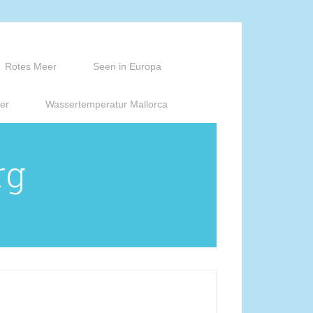
Rotes Meer
Seen in Europa
er
Wassertemperatur Mallorca
rg