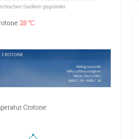
iechischen Siedlern gegründet
rotone:
28 °C
CROTONE
Mäßig bewölkt
48% Luftfeuchtigkeit
Wind: 3m/s ONO
MAX C 34 • MIN C 34
peratur Crotone: