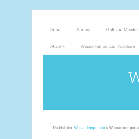
Adria
Karibik
Golf von Mexiko
Atlantik
Wassertemperatur Nordsee
W
Du bist hier:
Wassertemperatur
»
Wassertemperatu