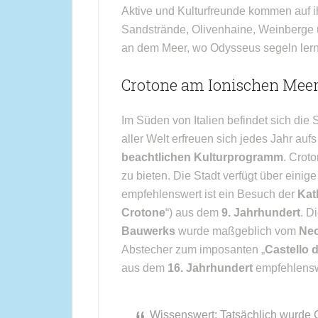
Aktive und Kulturfreunde kommen auf 
Sandstrände, Olivenhaine, Weinberge 
an dem Meer, wo Odysseus segeln lernte
Crotone am Ionischen Mee
Im Süden von Italien befindet sich die 
aller Welt erfreuen sich jedes Jahr au
beachtlichen Kulturprogramm
. Crot
zu bieten. Die Stadt verfügt über einig
empfehlenswert ist ein Besuch der
Kat
Crotone
“) aus dem
9. Jahrhundert
. D
Bauwerks
wurde maßgeblich vom
Neo
Abstecher zum imposanten „
Castello d
aus dem
16. Jahrhundert
empfehlensw
Wissenswert: Tatsächlich wurde Cr