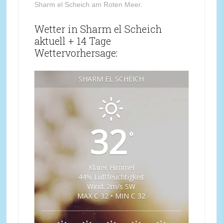
Sharm el Scheich am Roten Meer.
Wetter in Sharm el Scheich
aktuell + 14 Tage
Wettervorhersage:
SHARM EL SCHEICH
32
°
Klarer Himmel
44% Luftfeuchtigkeit
Wind: 2m/s SW
MAX C 32 • MIN C 32