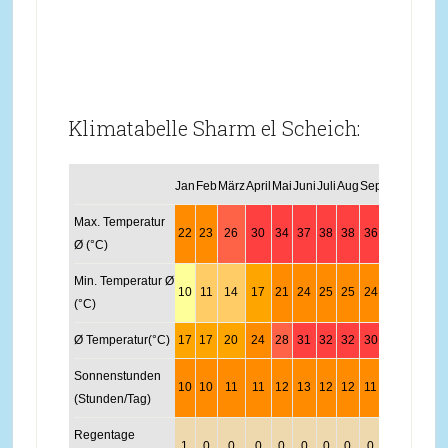
Klimatabelle Sharm el Scheich:
Jan
Feb
März
April
Mai
Juni
Juli
Aug
Sep
Okt
Nov
Dez
Max. Temperatur
22
23
26
30
34
37
38
38
36
32
27
23
Ø (°C)
Min. Temperatur Ø
10
11
14
17
21
24
25
25
24
20
16
12
(°C)
Ø Temperatur(°C)
17
17
20
24
28
31
32
32
30
27
22
18
Sonnenstunden
10
10
11
11
12
13
12
12
11
10
10
9
(Stunden/Tag)
Regentage
1
0
0
0
0
0
0
0
0
0
0
0