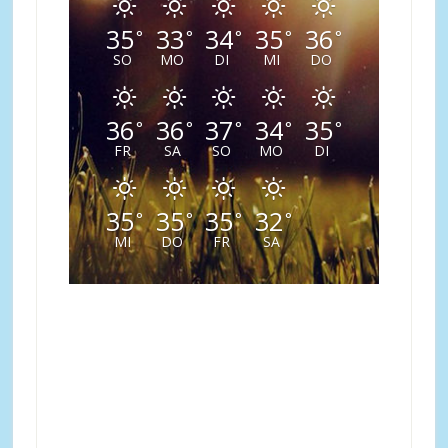
35
33
34
35
36
°
°
°
°
°
SO
MO
DI
MI
DO
36
36
37
34
35
°
°
°
°
°
FR
SA
SO
MO
DI
35
35
35
32
°
°
°
°
MI
DO
FR
SA