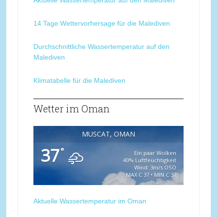
Aktuelle Wassertemperatur auf den Malediven
14 Tage Wettervorhersage für die Malediven
Durchschnittliche Wassertemperatur auf den
Malediven
Klimatabelle für die Malediven
Wetter im Oman
MUSCAT, OMAN
37
°
Ein paar Wolken
40% Luftfeuchtigkeit
Wind: 3m/s OSO
MAX C 37 • MIN C 37
Aktuelle Wassertemperatur im Oman