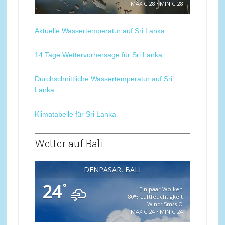
MAX C 28 • MIN C 28
Aktuelle Wassertemperatur auf Sri Lanka
14 Tage Wettervorhersage für Sri Lanka
Durchschnittliche Wassertemperatur auf Sri
Lanka
Klimatabelle für Sri Lanka
Wetter auf Bali
DENPASAR, BALI
24
°
Ein paar Wolken
80% Luftfeuchtigkeit
Wind: 5m/s O
MAX C 24 • MIN C 24