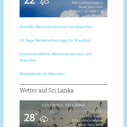
22
88% Luftfeuchtigkeit
Wind: 5m/s OSO
MAX C 22 • MIN C 22
Aktuelle Wassertemperatur auf Mauritius
14 Tage Wettervorhersage für Mauritius
Durchschnittliche Wassertemperatur auf
Mauritius
Klimatabelle für Mauritius
Wetter auf Sri Lanka
COLOMBO, SRI LANKA
28
°
Leichter Regen
83% Luftfeuchtigkeit
Wind: 7m/s WSW