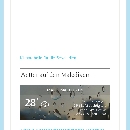
Klimatabelle für die Seychellen
Wetter auf den Malediven
MALÉ, MALEDIVEN
28
°
Leichter Regen
75% Luftfeuchtigkeit
Wind: 7m/s WSW
MAX C 28 • MIN C 28