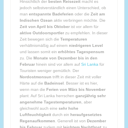
Hinsichtlich der
besten Reisezeit
macht es
jedoch selbstverständlich einen Unterschied, ob
man
entspannte Badeferien
oder die
Zeit am
Indischen Ozean
aktiv verbringen möchte. Die
Zeit von April bis Oktober
ist vor allem für
aktive Outdoorsportler
zu empfehlen. In dieser
Zeit bewegen sich die
Temperaturen
verhältnismäßig auf einem
niedrigeren Level
und lassen somit ein
erhöhtes Tagespensum
zu. Die
Monate von Dezember bis in den
Februar
hinein sind vor allem auf
Sri Lanka
für
Touristen weniger gemütlich. Der
Nordostmonsun
trifft in dieser Zeit mit voller
Härte auf die
Badeinsel
. Besser ist es hier,
wenn man die
Ferien von März bis November
plant. Auf Sri Lanka herrschen
ganzjährig sehr
angenehme Tagestemperaturen
, aber
gleichwohl auch eine
sehr hohe
Luftfeuchtigkeit
durch ein
heraufgesetztes
Regenaufkommen
. Generell ist von
Dezember
bis Februar
zudem mit
leichtem Nachtfrost
zu