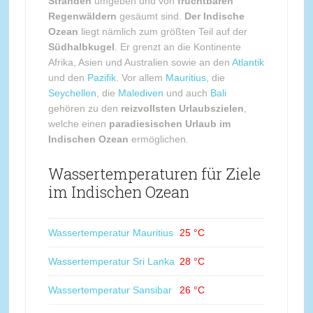
Stränden
umgeben und von
fruchtbaren
Regenwäldern
gesäumt sind.
Der Indische
Ozean
liegt nämlich zum größten Teil auf der
Südhalbkugel
. Er grenzt an die Kontinente
Afrika, Asien und Australien sowie an den
Atlantik
und den
Pazifik
. Vor allem
Mauritius
, die
Seychellen
, die
Malediven
und auch
Bali
gehören zu den
reizvollsten Urlaubszielen
,
welche einen
paradiesischen Urlaub im
Indischen Ozean
ermöglichen.
Wassertemperaturen für Ziele
im Indischen Ozean
Wassertemperatur Mauritius
25 °C
Wassertemperatur Sri Lanka
28 °C
Wassertemperatur Sansibar
26 °C