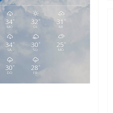
34
32
31
°
°
°
MO
DI
MI
34
30
25
°
°
°
SA
SO
MO
30
28
°
°
DO
FR