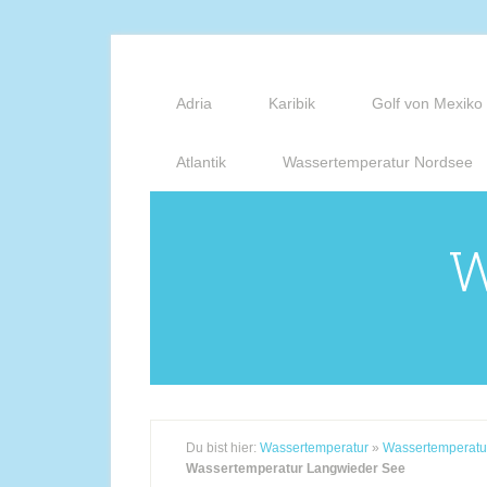
Adria
Karibik
Golf von Mexiko
Atlantik
Wassertemperatur Nordsee
W
Du bist hier:
Wassertemperatur
»
Wassertemperatu
Wassertemperatur Langwieder See