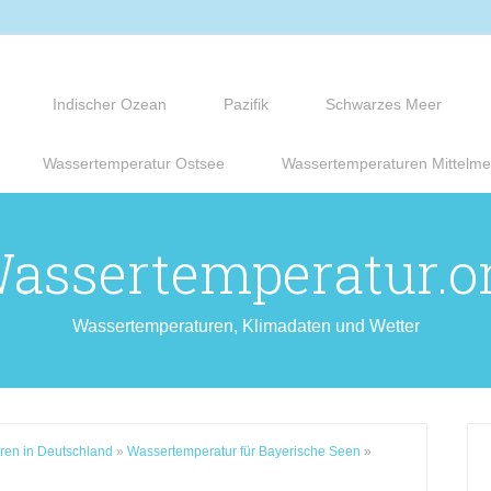
Indischer Ozean
Pazifik
Schwarzes Meer
Wassertemperatur Ostsee
Wassertemperaturen Mittelme
assertemperatur.o
Wassertemperaturen, Klimadaten und Wetter
ren in Deutschland
»
Wassertemperatur für Bayerische Seen
»