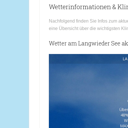
Wetterinformationen & Kl
Nachfolgend finden Sie Infos zum aktu
eine Übersicht über die wichtigsten K
Wetter am Langwieder See akt
LA
Über
48%
W
MAX