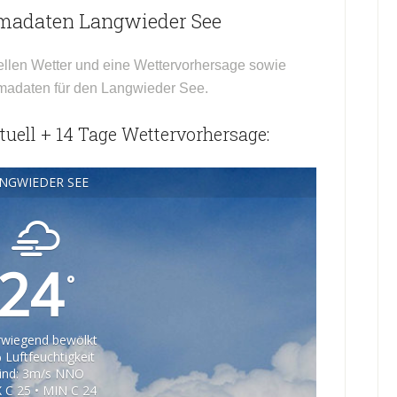
imadaten Langwieder See
ellen Wetter und eine Wettervorhersage sowie
limadaten für den Langwieder See.
uell + 14 Tage Wettervorhersage:
NGWIEDER SEE
24
°
wiegend bewölkt
 Luftfeuchtigkeit
ind: 3m/s NNO
 C 25 • MIN C 24