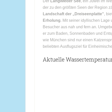
Der
Langwieder See
, ein Juwel im W
der zu den größten Seen der Region zäh
Landschaft der „Dreiseenplatte“
, bi
Erholung
. Mit seiner idyllischen Lag
Besucher aus nah und fern an. Umgebe
er zum Baden, Sonnenbaden und Entsp
wie München sind nur einen Katzenspr
beliebten Ausflugsziel für Einheimisch
Aktuelle Wassertemperatu