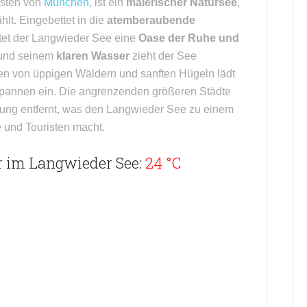
esten von
München
, ist ein
malerischer Natursee
,
lt. Eingebettet in die
atemberaubende
etet der Langwieder See eine
Oase der Ruhe und
e und seinem
klaren Wasser
zieht der See
n von üppigen Wäldern und sanften Hügeln lädt
annen ein. Die angrenzenden größeren Städte
ung entfernt, was den Langwieder See zu einem
e und Touristen macht.
r im Langwieder See:
24 °C