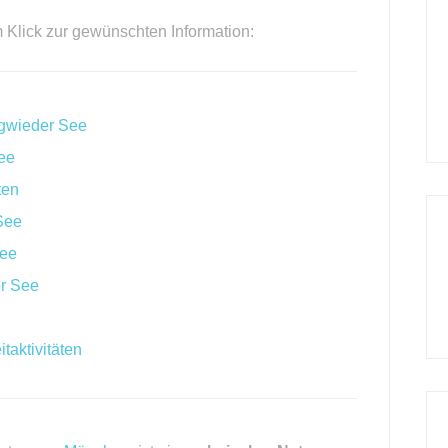
m Klick zur gewünschten Information:
ngwieder See
ee
ten
See
See
er See
taktivitäten