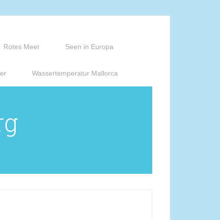
Rotes Meer
Seen in Europa
er
Wassertemperatur Mallorca
rg