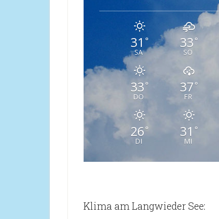
31
33
°
°
SA
SO
33
37
°
°
DO
FR
26
31
°
°
DI
MI
Klima am Langwieder See: