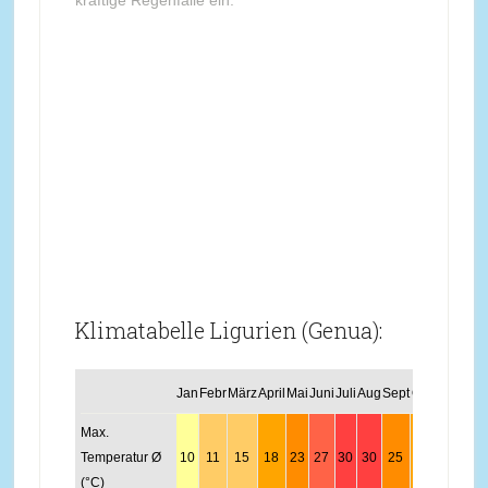
kräftige Regenfälle ein.
Klimatabelle Ligurien (Genua):
Jan
Febr
März
April
Mai
Juni
Juli
Aug
Sept
Okt
Nov
Dez
Max.
Temperatur Ø
10
11
15
18
23
27
30
30
25
20
14
11
(°C)