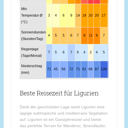
Min.
Temperatur Ø
3
4
6
9
14
18
20
20
17
13
8
4
(°C)
Sonnenstunden
4
5
5
6
7
8
11
9
7
6
5
4
(Stunden/Tag)
Regentage
7
5
6
7
6
4
2
4
5
8
7
7
(Tage/Monat)
Niederschlag
71
45
56
72
71
81
68
87
126
140
135
78
(mm)
Beste Reisezeit für Ligurien
Dank der geschützten Lage weist Ligurien eine
üppige subtropische und mediterrane Vegetation
auf. Ligurien ist ein Ganzjahresziel und bietet
das perfekte Terrain für Wanderer, Strandläufer,