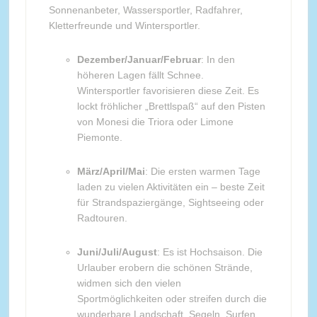
Sonnenanbeter, Wassersportler, Radfahrer,
Kletterfreunde und Wintersportler.
Dezember/Januar/Februar
: In den
höheren Lagen fällt Schnee.
Wintersportler favorisieren diese Zeit. Es
lockt fröhlicher „Brettlspaß“ auf den Pisten
von Monesi die Triora oder Limone
Piemonte.
März/April/Mai
: Die ersten warmen Tage
laden zu vielen Aktivitäten ein – beste Zeit
für Strandspaziergänge, Sightseeing oder
Radtouren.
Juni/Juli/August
: Es ist Hochsaison. Die
Urlauber erobern die schönen Strände,
widmen sich den vielen
Sportmöglichkeiten oder streifen durch die
wunderbare Landschaft. Segeln, Surfen,