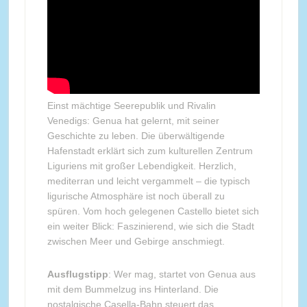
Einst mächtige Seerepublik und Rivalin
Venedigs: Genua hat gelernt, mit seiner
Geschichte zu leben. Die überwältigende
Hafenstadt erklärt sich zum kulturellen Zentrum
Liguriens mit großer Lebendigkeit. Herzlich,
mediterran und leicht vergammelt – die typisch
ligurische Atmosphäre ist noch überall zu
spüren. Vom hoch gelegenen Castello bietet sich
ein weiter Blick: Faszinierend, wie sich die Stadt
zwischen Meer und Gebirge anschmiegt.
Ausflugstipp
: Wer mag, startet von Genua aus
mit dem Bummelzug ins Hinterland. Die
nostalgische Casella-Bahn steuert das