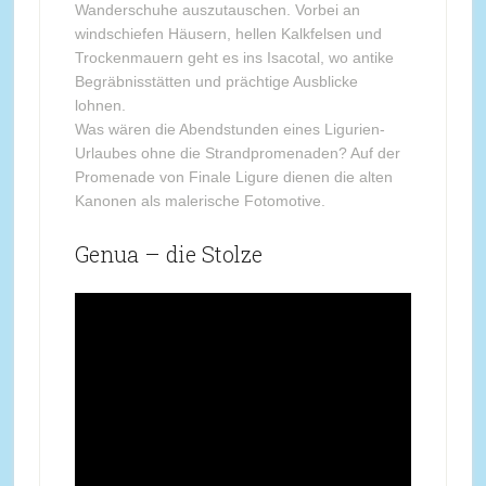
Wanderschuhe auszutauschen. Vorbei an
windschiefen Häusern, hellen Kalkfelsen und
Trockenmauern geht es ins Isacotal, wo antike
Begräbnisstätten und prächtige Ausblicke
lohnen.
Was wären die Abendstunden eines Ligurien-
Urlaubes ohne die Strandpromenaden? Auf der
Promenade von Finale Ligure dienen die alten
Kanonen als malerische Fotomotive.
Genua – die Stolze