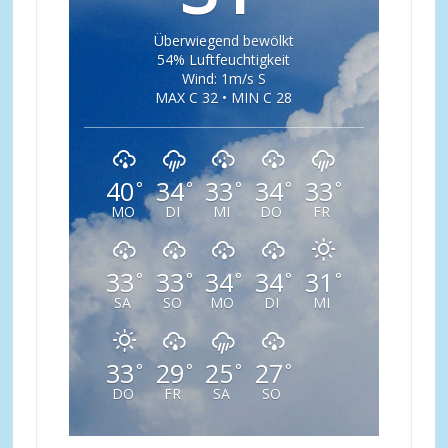
Überwiegend bewölkt
54% Luftfeuchtigkeit
Wind: 1m/s S
MAX C 32 • MIN C 28
40
34
33
34
33
°
°
°
°
°
MO
DI
MI
DO
FR
33
33
34
34
31
°
°
°
°
°
SA
SO
MO
DI
MI
33
29
25
27
°
°
°
°
DO
FR
SA
SO