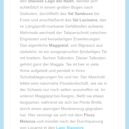
den
Stausee Lago del Naret
, wendet sich
schließlich in einem großen Bogen nach
Südosten, durchfließt das
Val Sambuco
bis
Fusio und anschließend das
Val Lavizarra
, das
im Längsprofil markante Gefällstufen aufweist.
Mehrmals wechselt der Talquerschnitt zwischen
Engnissen und kesselartigen Erweiterungen.
Das eigentliche
Maggiatal
, von Bignasco aus
südwärts, ist ein ausgesprochen fjordartiges Tal
mit breitem, flachen Talboden. Dieser Talboden
gehört ganz der Maggia. Sie ist hier in viele
Arme aufgeteilt und pendelt in ihren
Schuttablagerungen hin und her. Der Abschnitt
bildet eine naturnahe Flusslandschaft, wie sie in
der Schweiz nur noch selten anzutreffen ist. Im
unteren Maggiatal bei Avegno, fließt sie etwas
langsamer, während sie sich bei Ponte Brolla
durch einen sperrigen Moränenzug gegraben
hat. Hier vereinigt sie sich mit dem
Fluss
Melezza
und mündet nach der Durchquerung
von Locarno in den
Lago Maggiore
.