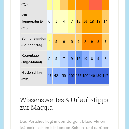
(°C)
Min.
Temperatur Ø
0
1
4
7
12
16
18
18
14
10
5
1
(°C)
Sonnenstunden
4
5
6
6
6
8
9
8
7
4
4
3
(Stunden/Tag)
Regentage
5
5
7
9
12
10
8
9
8
8
8
5
(Tage/Monat)
Niederschlag
47
42
56
102
133
150
140
130
117
93
96
56
(mm)
Wissenswertes & Urlaubstipps
zur Maggia
Das Paradies liegt in den Bergen: Blaue Fluten
kräuseln sich im blinkenden Schein, und darüber