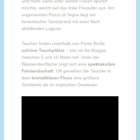
und mehr Sand unter seinen Füßen spüren
möchte, weicht auf das linke Flussufer aus. Am
sogenannten Pozzo di Tegna liegt ein
fantastischer Sandstrand mit einer flach
abfallenden Lagune.
Taucher finden unterhalb von Ponte Brolla
schöne Tauchplätze
– hier ist die Maggia
zwischen 5 und 10 Meter tief. Unter der
Wasseroberfläche zeigt sich eine
spektakuläre
Felslandschaft
. Oft genießen die Taucher in
dem
kristallklaren Fluss
eine größere
Sichtweite als im tropischen Gewässer.