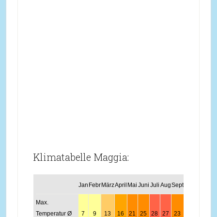
Klimatabelle Maggia:
Jan
Febr
März
April
Mai
Juni
Juli
Aug
Sept
Okt
Nov
Dez
Max.
Temperatur Ø
7
9
13
16
21
25
28
27
23
17
11
8