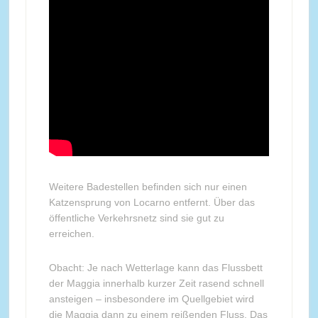
Weitere Badestellen befinden sich nur einen
Katzensprung von Locarno entfernt. Über das
öffentliche Verkehrsnetz sind sie gut zu
erreichen.
Obacht: Je nach Wetterlage kann das Flussbett
der Maggia innerhalb kurzer Zeit rasend schnell
ansteigen – insbesondere im Quellgebiet wird
die Maggia dann zu einem reißenden Fluss. Das