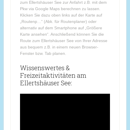
zum Ellertshäuser See zur Anfahrt z.B. mit dem
Pkw via Google Maps berechnen zu lassen.
Klicken Sie dazu oben links auf der Karte auf
„Routenp…“ (Abk. für Routenplaner) oder
alternativ auf dem Smartphone auf „Größere
Karte ansehen“. Anschließend können Sie die
Route zum Ellertshäuser See von Ihrer Adresse
aus bequem z.B. in einem neuen Browser-
Fenster bzw. Tab planen.
Wissenswertes &
Freizeitaktivitäten am
Ellertshäuser See: