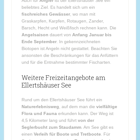
Auch für
Angler
ist der Ellertshäuser See ein
beliebtes Ziel. Es handelt sich um ein
fischreiches Gewässer
, wo man mit
Graskarpfen, Karpfen, Rotaugen, Zander,
Barsch, Hecht und Weißfisch rechnen kann. Die
Angelsaison
dauert von
Anfang Januar bis
Ende September
. In gekennzeichneten
Biotopen ist Angeln nicht gestattet. Beachten Sie
ansonsten die Beschränkungen für das Anfüttern
und für die Entnahme bestimmter Fischarten.
Weitere Freizeitangebote am
Ellertshäuser See
Rund um den Ellertshäuser See führt ein
Naturerlebnisweg
, auf dem man die
vielfältige
Flora und Fauna
erkunden kann. Der Weg ist
4,5 Kilometer lang und führt
von der
Seglerbucht zum Staudamm
. Am See gibt es
einen
Verleih für Boote und Tretboote
. Für