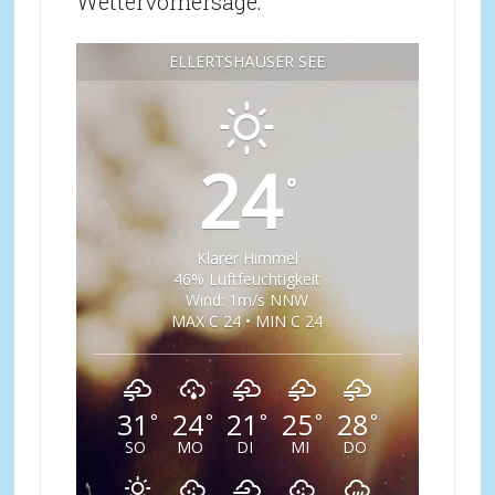
Wettervorhersage:
ELLERTSHÄUSER SEE
24
°
Klarer Himmel
46% Luftfeuchtigkeit
Wind: 1m/s NNW
MAX C 24 • MIN C 24
31
24
21
25
28
°
°
°
°
°
SO
MO
DI
MI
DO