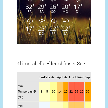
32
29
26
20
17
°
°
°
°
°
FR
SA
SO
MO
DI
17
25
22
22
°
°
°
°
MI
DO
FR
SA
Klimatabelle Ellertshäuser See:
Jan
Febr
März
April
Mai
Juni
Juli
Aug
Sept
Okt
Nov
Dez
Max.
Temperatur Ø
3
5
10
14
20
22
25
25
20
14
7
4
(°C)
Min.