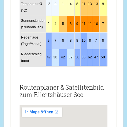
Temperatur Ø
-2
-1
1
4
8
11
13
13
9
5
1
-1
(°C)
Sonnenstunden
2
4
5
8
9
11
11
10
7
4
3
2
(Stunden/Tag)
Regentage
9
7
8
8
8
10
8
7
8
8
9
10
(Tage/Monat)
Niederschlag
47
38
42
39
50
60
62
47
50
52
49
59
(mm)
Routenplaner & Satellitenbild
zum Ellertshäuser See: