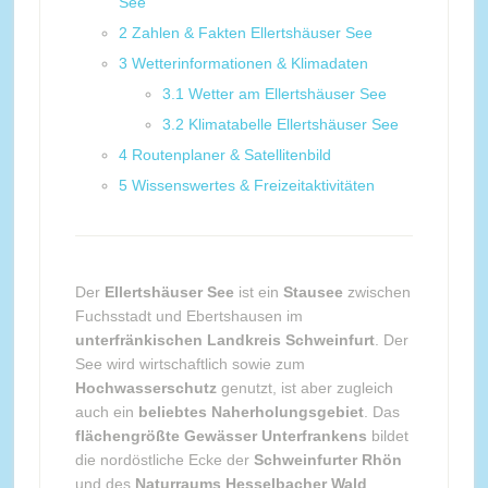
See
2
Zahlen & Fakten Ellertshäuser See
3
Wetterinformationen & Klimadaten
3.1
Wetter am Ellertshäuser See
3.2
Klimatabelle Ellertshäuser See
4
Routenplaner & Satellitenbild
5
Wissenswertes & Freizeitaktivitäten
Der
Ellertshäuser See
ist ein
Stausee
zwischen
Fuchsstadt und Ebertshausen im
unterfränkischen Landkreis Schweinfurt
. Der
See wird wirtschaftlich sowie zum
Hochwasserschutz
genutzt, ist aber zugleich
auch ein
beliebtes Naherholungsgebiet
. Das
flächengrößte Gewässer Unterfrankens
bildet
die nordöstliche Ecke der
Schweinfurter Rhön
und des
Naturraums Hesselbacher Wald
.