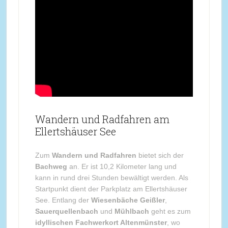
Wandern und Radfahren am
Ellertshäuser See
Zum
Wandern und Radfahren
bietet sich der
Bachweg
an. Er ist 10,2 Kilometer lang und
kann in rund drei Stunden bewältigt werden. Als
Startpunkt dient der Parkplatz am Ellertshäuser
See. Entlang der
Wiesenbäche Geißler
,
Sauerquellenbach
und
Mühlbach
geht es zum
idyllischen Fachwerkort Altenmünster
, wo