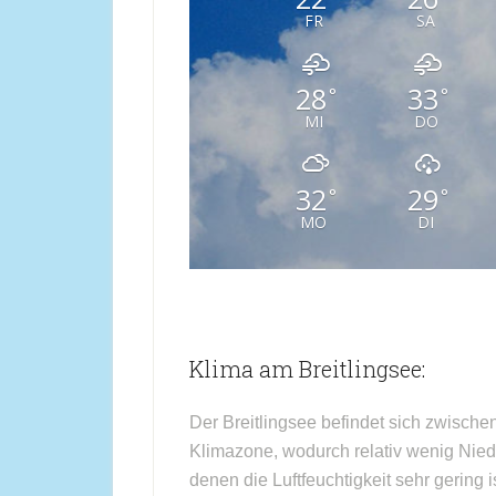
FR
SA
28
33
°
°
MI
DO
32
29
°
°
MO
DI
Klima am Breitlingsee:
Der Breitlingsee befindet sich zwischen
Klimazone, wodurch relativ wenig Niede
denen die Luftfeuchtigkeit sehr gering