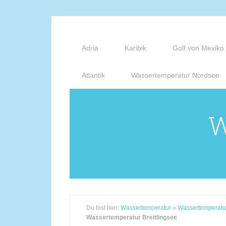
Adria
Karibik
Golf von Mexiko
Atlantik
Wassertemperatur Nordsee
W
Du bist hier:
Wassertemperatur
»
Wassertemperatu
Wassertemperatur Breitlingsee