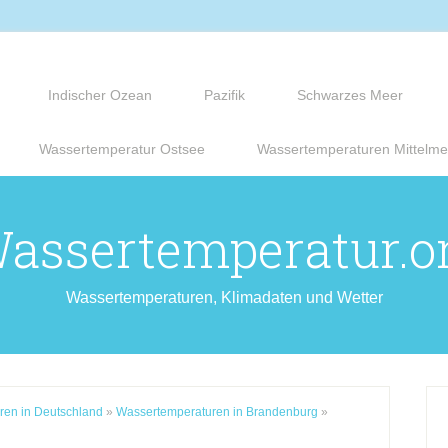
Indischer Ozean
Pazifik
Schwarzes Meer
Wassertemperatur Ostsee
Wassertemperaturen Mittelme
assertemperatur.o
Wassertemperaturen, Klimadaten und Wetter
ren in Deutschland
»
Wassertemperaturen in Brandenburg
»