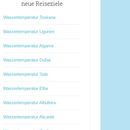
neue Reiseziele
Wassertemperatur Toskana
Wassertemperatur Ligurien
Wassertemperatur Algarve
Wassertemperatur Dubai
Wassertemperatur Side
Wassertemperatur Elba
Wassertemperatur Albufeira
Wassertemperatur Alicante