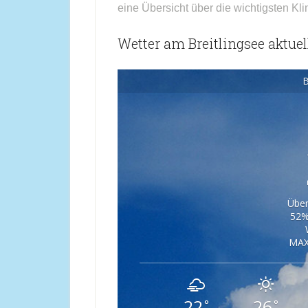
eine Übersicht über die wichtigsten Kli
Wetter am Breitlingsee aktuel
B
Über
52%
MAX
22
26
°
°