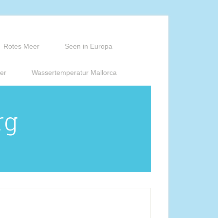
Rotes Meer
Seen in Europa
er
Wassertemperatur Mallorca
rg