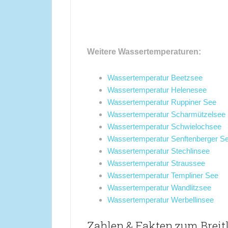
Weitere Wassertemperaturen:
Wassertemperatur Beetzsee
Wassertemperatur Helenesee
Wassertemperatur Ruppiner See
Wassertemperatur Scharmützelsee
Wassertemperatur Schwielochsee
Wassertemperatur Senftenberger S
Wassertemperatur Stechlinsee
Wassertemperatur Straussee
Wassertemperatur Templiner See
Wassertemperatur Wandlitzsee
Wassertemperatur Werbellinsee
Zahlen & Fakten zum Breit