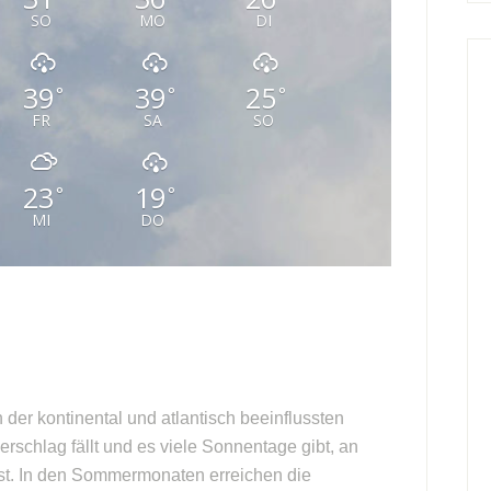
SO
MO
DI
39
39
25
°
°
°
FR
SA
SO
23
19
°
°
MI
DO
 der kontinental und atlantisch beeinflussten
rschlag fällt und es viele Sonnentage gibt, an
 ist. In den Sommermonaten erreichen die