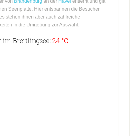
ter von
Brandenburg
an der
Havel
entfernt und gilt
hen Seenplatte. Hier entspannen die Besucher
s stehen ihnen aber auch zahlreiche
iten in die Umgebung zur Auswahl.
 im Breitlingsee:
24 °C