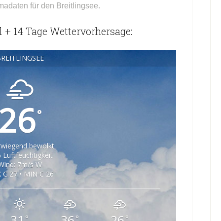
madaten für den Breitlingsee.
l + 14 Tage Wettervorhersage:
REITLINGSEE
26
°
wiegend bewölkt
 Luftfeuchtigkeit
Wind: 7m/s W
 C 27 • MIN C 26
31
36
26
°
°
°