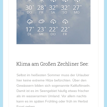
30
28
32
32
27
°
°
°
°
°
DO
FR
SA
SO
MO
17
23
22
22
°
°
°
°
DI
MI
DO
FR
Klima am Großen Zechliner See:
Selbst im heißesten Sommer muss der Urlauber
hier keine extreme Hitze befürchten. Über den
Gewässern bilden sich sogenannte Kaltluftinseln.
Damit ist es im Seengebiet häufig etwas frischer
als im wasserarmen Umland. Vor allem nachts
kann es im späten Frühling oder früh im Herbst
Frost geben.