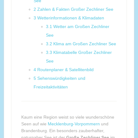
See
2
Zahlen & Fakten Großer Zechliner See
3
Wetterinformationen & Klimadaten
3.1
Wetter am Großen Zechliner
See
3.2
Klima am Großen Zechliner See
3.3
Klimatabelle Großer Zechliner
See
4
Routenplaner & Satellitenbild
5
Sehenswürdigkeiten und
Freizeitaktivitäten
Kaum eine Region weist so viele wunderschöne
Seen auf wie
Mecklenburg-Vorpommern
und
Brandenburg. Ein besonders zauberhafter,
naturnaher See ist der
Große Zechliner See
im