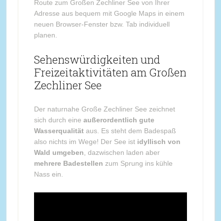
Route zum Großen Zechliner See von Ihrer
Adresse aus bequem mit Google Maps in einem
neuen Browser-Fenster bzw. Tab individuell
planen.
Sehenswürdigkeiten und
Freizeitaktivitäten am Großen
Zechliner See
Der naturnahe Große Zechliner See zeichnet
sich durch eine
außerordentlich gute
Wasserqualität
aus. Es steht dem Badespaß
also nichts im Wege! Der See ist
idyllisch von
Wald umgeben
, dazwischen laden aber
mehrere Badestellen
zum Sprung ins kühle
Nass ein.