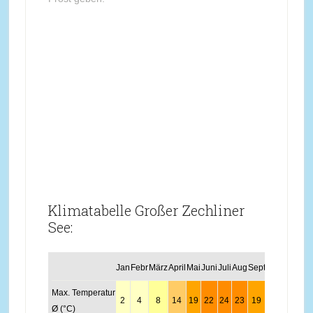
Klimatabelle Großer Zechliner
See:
Jan
Febr
März
April
Mai
Juni
Juli
Aug
Sept
Okt
Nov
Dez
Max. Temperatur
2
4
8
14
19
22
24
23
19
13
7
3
Ø (°C)