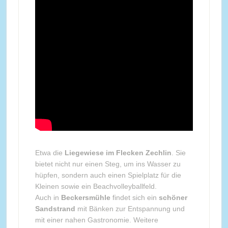
Etwa die
Liegewiese im Flecken Zechlin
. Sie
bietet nicht nur einen Steg, um ins Wasser zu
hüpfen, sondern auch einen Spielplatz für die
Kleinen sowie ein Beachvolleyballfeld.
Auch in
Beckersmühle
findet sich ein
schöner
Sandstrand
mit Bänken zur Entspannung und
mit einer nahen Gastronomie. Weitere