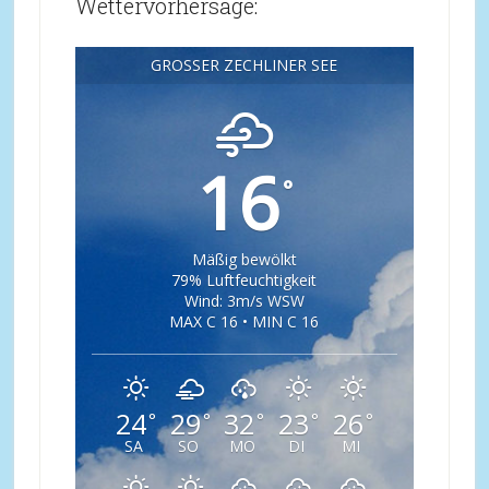
Wettervorhersage:
GROSSER ZECHLINER SEE
16
°
Mäßig bewölkt
79% Luftfeuchtigkeit
Wind: 3m/s WSW
MAX C 16 • MIN C 16
24
29
32
23
26
°
°
°
°
°
SA
SO
MO
DI
MI