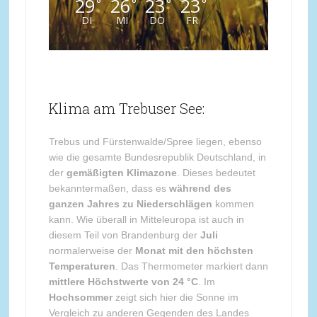
29
26
23
23
°
°
°
°
DI
MI
DO
FR
Klima am Trebuser See:
Trebus und Fürstenwalde/Spree liegen, ebenso
wie die gesamte Bundesrepublik Deutschland, in
der
gemäßigten Klimazone
. Dieses bedeutet
bekanntermaßen, dass es
während des
ganzen Jahres zu Niederschlägen
kommen
kann. Wie überall in Mitteleuropa ist auch in
diesem Teil von Brandenburg der
Juli
normalerweise der
Monat mit den höchsten
Temperaturen
. Das Thermometer markiert dann
mittlere Höchstwerte von 24 °C
. Im
Hochsommer
zeigt sich hier die Sonne im
Vergleich zu anderen Gegenden des Landes