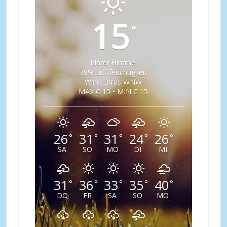
15
°
Klarer Himmel
78% Luftfeuchtigkeit
Wind: 3m/s WNW
MAX C 15 • MIN C 15
26
31
31
24
26
°
°
°
°
°
SA
SO
MO
DI
MI
31
36
33
35
40
°
°
°
°
°
DO
FR
SA
SO
MO