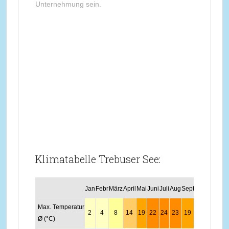
Unternehmung sein.
Klimatabelle Trebuser See:
Jan
Febr
März
April
Mai
Juni
Juli
Aug
Sept
Okt
Nov
Dez
Max. Temperatur
2
4
8
14
19
22
24
23
19
13
8
4
Ø (°C)