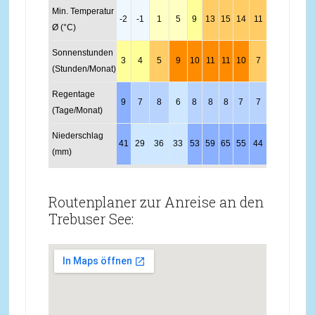
Min. Temperatur
-2
-1
1
5
9
13
15
14
11
7
3
0
Ø (°C)
Sonnenstunden
3
4
5
9
10
11
11
10
7
5
3
2
(Stunden/Monat)
Regentage
9
7
8
6
8
8
8
7
7
7
8
9
(Tage/Monat)
Niederschlag
41
29
36
33
53
59
65
55
44
38
41
44
(mm)
Routenplaner zur Anreise an den
Trebuser See: