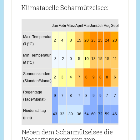
Klimatabelle Scharmützelsee:
Jan
Febr
März
April
Mai
Juni
Juli
Aug
Sept
Okt
Nov
Dez
Max. Temperatur
2
4
8
15
20
23
25
24
20
14
7
3
Ø (°C)
Min. Temperatur
-3
-2
0
5
10
13
15
15
11
7
2
-2
Ø (°C)
Sonnenstunden
2
3
4
7
8
9
8
8
6
4
2
2
(Stunden/Monat)
Regentage
9
7
8
7
8
9
9
7
7
7
8
10
(Tage/Monat)
Niederschlag
43
33
39
36
54
60
72
59
46
38
42
47
(mm)
Neben dem Scharmützelsee die
Wassertemperaturen von