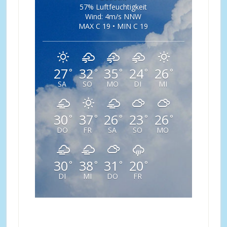
57% Luftfeuchtigkeit
Wind: 4m/s NNW
MAX C 19 • MIN C 19
27
32
35
24
26
°
°
°
°
°
SA
SO
MO
DI
MI
30
37
26
23
26
°
°
°
°
°
DO
FR
SA
SO
MO
30
38
31
20
°
°
°
°
DI
MI
DO
FR