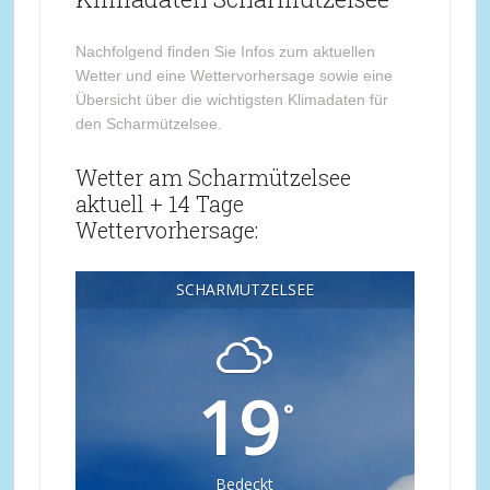
Nachfolgend finden Sie Infos zum aktuellen
Wetter und eine Wettervorhersage sowie eine
Übersicht über die wichtigsten Klimadaten für
den Scharmützelsee.
Wetter am Scharmützelsee
aktuell + 14 Tage
Wettervorhersage:
SCHARMÜTZELSEE
19
°
Bedeckt