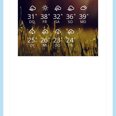
31
38
32
36
39
°
°
°
°
°
DO
FR
SA
SO
MO
25
26
23
24
°
°
°
°
DI
MI
DO
FR