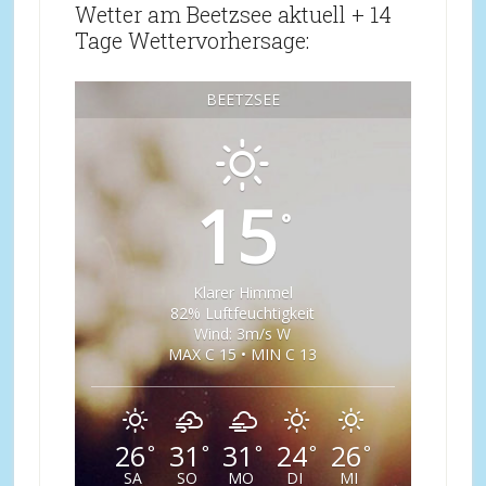
Wetter am Beetzsee aktuell + 14
Tage Wettervorhersage:
BEETZSEE
15
°
Klarer Himmel
82% Luftfeuchtigkeit
Wind: 3m/s W
MAX C 15 • MIN C 13
26
31
31
24
26
°
°
°
°
°
SA
SO
MO
DI
MI