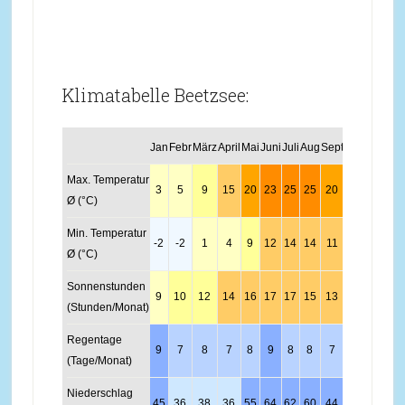
Klimatabelle Beetzsee:
Jan
Febr
März
April
Mai
Juni
Juli
Aug
Sept
Okt
Nov
Dez
Max. Temperatur
3
5
9
15
20
23
25
25
20
14
8
4
Ø (°C)
Min. Temperatur
-2
-2
1
4
9
12
14
14
11
6
2
-1
Ø (°C)
Sonnenstunden
9
10
12
14
16
17
17
15
13
11
9
8
(Stunden/Monat)
Regentage
9
7
8
7
8
9
8
8
7
7
9
10
(Tage/Monat)
Niederschlag
45
36
38
36
55
64
62
60
44
40
45
52