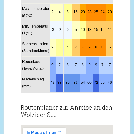
Max. Temperatur
2
4
8
15
20
23
25
24
20
14
7
3
Ø (°C)
Min. Temperatur
-3
-2
0
5
10
13
15
15
11
7
2
-2
Ø (°C)
Sonnenstunden
2
3
4
7
8
9
8
8
6
4
2
2
(Stunden/Monat)
Regentage
9
7
8
7
8
9
9
7
7
7
8
10
(Tage/Monat)
Niederschlag
43
33
39
36
54
60
72
59
46
38
42
47
(mm)
Routenplaner zur Anreise an den
Wolziger See: