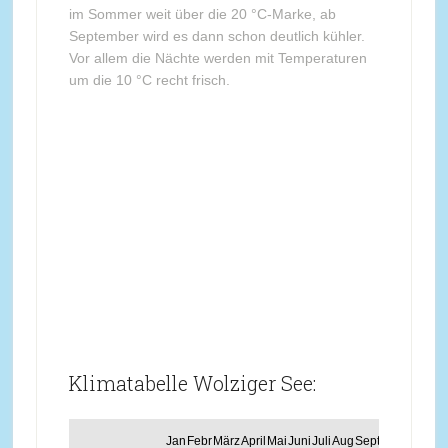
im Sommer weit über die 20 °C-Marke, ab
September wird es dann schon deutlich kühler.
Vor allem die Nächte werden mit Temperaturen
um die 10 °C recht frisch.
Klimatabelle Wolziger See:
Jan
Febr
März
April
Mai
Juni
Juli
Aug
Sept
Okt
Nov
Dez