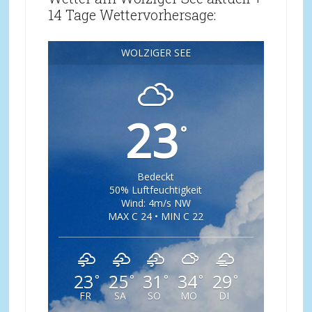
14 Tage Wettervorhersage:
WOLZIGER SEE
23
°
Bedeckt
50% Luftfeuchtigkeit
Wind: 4m/s NW
MAX C 24 • MIN C 22
23
25
31
34
29
°
°
°
°
°
FR
SA
SO
MO
DI