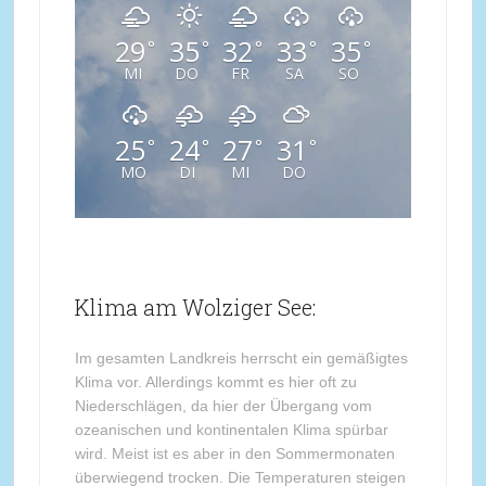
29
35
32
33
35
°
°
°
°
°
MI
DO
FR
SA
SO
25
24
27
31
°
°
°
°
MO
DI
MI
DO
Klima am Wolziger See:
Im gesamten Landkreis herrscht ein gemäßigtes
Klima vor. Allerdings kommt es hier oft zu
Niederschlägen, da hier der Übergang vom
ozeanischen und kontinentalen Klima spürbar
wird. Meist ist es aber in den Sommermonaten
überwiegend trocken. Die Temperaturen steigen