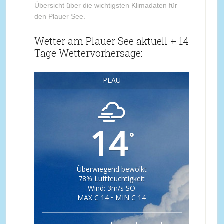
Übersicht über die wichtigsten Klimadaten für
den Plauer See.
Wetter am Plauer See aktuell + 14
Tage Wettervorhersage:
PLAU
14
°
Überwiegend bewölkt
78% Luftfeuchtigkeit
Wind: 3m/s SO
MAX C 14 • MIN C 14