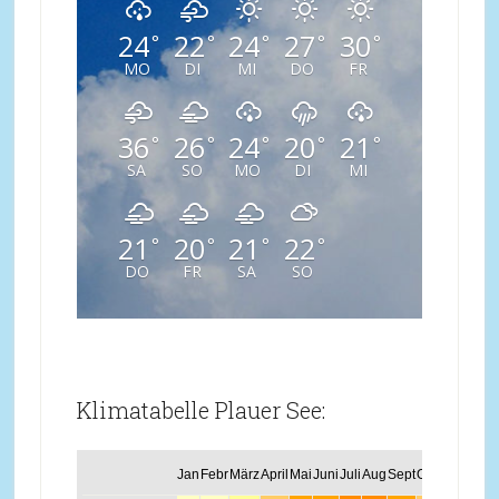
24
22
24
27
30
°
°
°
°
°
MO
DI
MI
DO
FR
36
26
24
20
21
°
°
°
°
°
SA
SO
MO
DI
MI
21
20
21
22
°
°
°
°
DO
FR
SA
SO
Klimatabelle Plauer See:
Jan
Febr
März
April
Mai
Juni
Juli
Aug
Sept
Okt
Nov
Dez