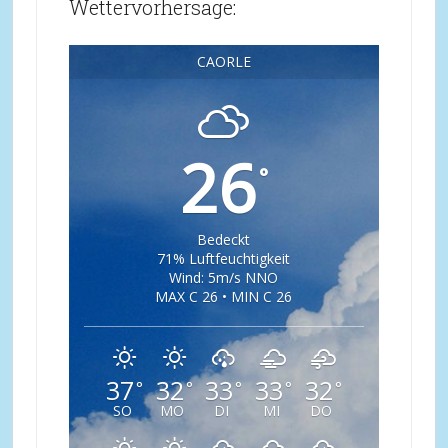
Wettervorhersage:
CAORLE
26
°
Bedeckt
71% Luftfeuchtigkeit
Wind: 5m/s NNO
MAX C 26 • MIN C 26
37
32
33
33
32
°
°
°
°
°
SO
MO
DI
MI
DO