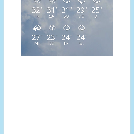
32
31
31
29
25
°
°
°
°
°
FR
SA
SO
MO
DI
27
23
24
24
°
°
°
°
MI
DO
FR
SA