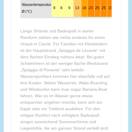
Wassertemperatur
9
8
9
13
18
23
25
25
23
19
16
1
Ø (°C)
Lange Strände und Badespaß in seiner
Reinform stehen wie nichts anderes für einen
Urlaub in Caorle. Für Familien mit Kleinkindern
ist der Hauptstrand „Spiaggia de Levante“ mit
dem flachen Einstieg nahezu ideal. Bei guten
Schwimmern ist der weniger flache Weststrand
„Spiaggia di Ponente“ sehr beliebt.
Wassersportfans kommen hier ebenfalls voll auf
ihre Kosten. Neben Wasserski, Wake-Boarding
und Windsurfen kann man sogar Banana-Boat
fahren. Wer es im Wasser gerne etwas
entspannter angehen möchte, kann sich ein
Kajak oder ein Tretboot ausleihen. Für den
nötigen Komfort nach erfolgtem Badespaß
sorgen ausreichend Sonnenschirme und
Liegestühle, die am ganzen Strand verteilt sind.