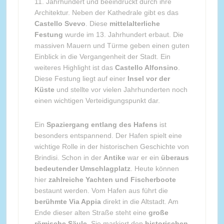
11. Jahrhundert und beeindruckt durch ihre
Architektur. Neben der Kathedrale gibt es das
Castello Svevo
. Diese
mittelalterliche
Festung
wurde im 13. Jahrhundert erbaut. Die
massiven Mauern und Türme geben einen guten
Einblick in die Vergangenheit der Stadt. Ein
weiteres Highlight ist das
Castello Alfonsino
.
Diese Festung liegt auf einer
Insel vor der
Küste
und stellte vor vielen Jahrhunderten noch
einen wichtigen Verteidigungspunkt dar.
Ein
Spaziergang entlang des Hafens
ist
besonders entspannend. Der Hafen spielt eine
wichtige Rolle in der historischen Geschichte von
Brindisi. Schon in der
Antike
war er ein
überaus
bedeutender Umschlagplatz
. Heute können
hier
zahlreiche Yachten und Fischerboote
bestaunt werden. Vom Hafen aus führt die
berühmte Via Appia
direkt in die Altstadt. Am
Ende dieser alten Straße steht eine
große
römische Säule
. Sie markiert den
historischen