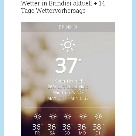
Wetter in Brindisi aktuell + 14
Tage Wettervorhersage:
BRINDISI
37
°
Klarer Himmel
26% Luftfeuchtigkeit
Wind: 6m/s NO
MAX C 37 • MIN C 37
36
36
36
36
38
°
°
°
°
°
FR
SA
SO
MO
DI