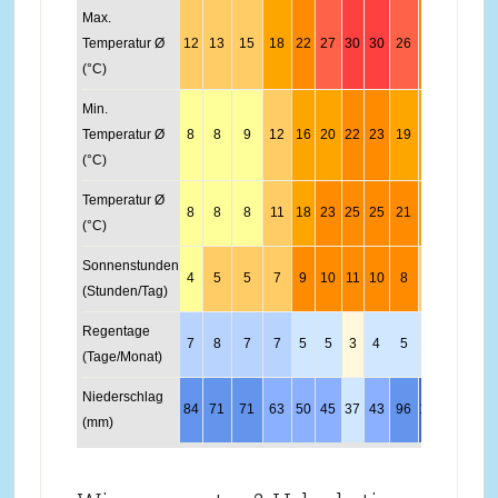
Max.
Temperatur Ø
12
13
15
18
22
27
30
30
26
22
17
14
(°C)
Min.
Temperatur Ø
8
8
9
12
16
20
22
23
19
16
12
9
(°C)
Temperatur Ø
8
8
8
11
18
23
25
25
21
17
13
10
(°C)
Sonnenstunden
4
5
5
7
9
10
11
10
8
6
4
4
(Stunden/Tag)
Regentage
7
8
7
7
5
5
3
4
5
6
7
8
(Tage/Monat)
Niederschlag
84
71
71
63
50
45
37
43
96
115
132
109
(mm)