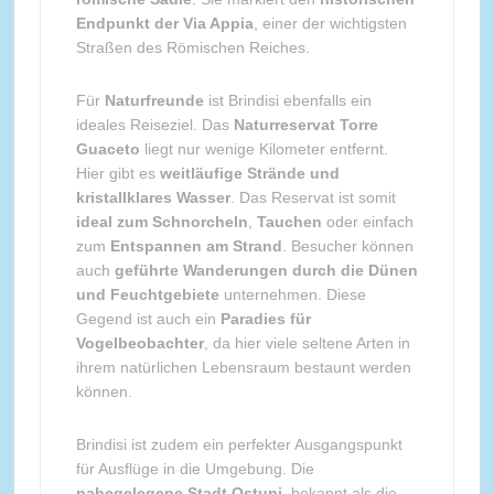
Endpunkt der Via Appia
, einer der wichtigsten
Straßen des Römischen Reiches.
Für
Naturfreunde
ist Brindisi ebenfalls ein
ideales Reiseziel. Das
Naturreservat Torre
Guaceto
liegt nur wenige Kilometer entfernt.
Hier gibt es
weitläufige Strände und
kristallklares Wasser
. Das Reservat ist somit
ideal zum Schnorcheln
,
Tauchen
oder einfach
zum
Entspannen am Strand
. Besucher können
auch
geführte Wanderungen durch die Dünen
und Feuchtgebiete
unternehmen. Diese
Gegend ist auch ein
Paradies für
Vogelbeobachter
, da hier viele seltene Arten in
ihrem natürlichen Lebensraum bestaunt werden
können.
Brindisi ist zudem ein perfekter Ausgangspunkt
für Ausflüge in die Umgebung. Die
nahegelegene Stadt Ostuni
, bekannt als die