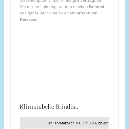
Mitteleuropäer ist das
Klima gut verträglich
.
Die milden Lufttemperaturen machen
Brindisi
das ganze Jahr über zu einem
attraktiven
Reiseziel
.
Klimatabelle Brindisi:
Jan
Febr
März
April
Mai
Juni
Juli
Aug
Sept
Okt
Nov
Dez