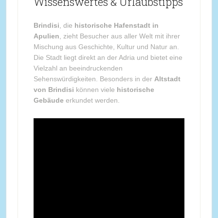
Wissenswertes & Urlaubstipps
Brindisi
, die
historische Hafenstadt in
Apulien
, zieht Besucher aus aller Welt mit ihrer
Mischung aus Geschichte, Kultur und Natur an.
Die Stadt liegt direkt an der Adria und bietet eine
Vielzahl an beeindruckenden
Sehenswürdigkeiten. Besonders in der
Altstadt
von Brindisi
können viele
historische
Gebäude
erkundet werden.