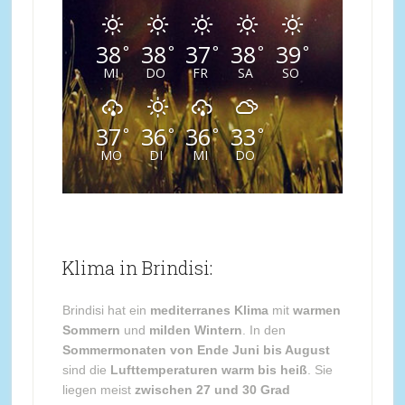
38
38
37
38
39
°
°
°
°
°
MI
DO
FR
SA
SO
37
36
36
33
°
°
°
°
MO
DI
MI
DO
Klima in Brindisi:
Brindisi hat ein
mediterranes Klima
mit
warmen
Sommern
und
milden Wintern
. In den
Sommermonaten von Ende Juni bis August
sind die
Lufttemperaturen warm bis heiß
. Sie
liegen meist
zwischen 27 und 30 Grad