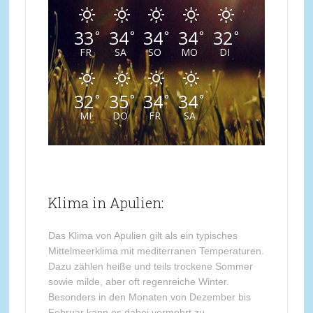
33
34
34
34
32
°
°
°
°
°
FR
SA
SO
MO
DI
32
35
34
34
°
°
°
°
MI
DO
FR
SA
Klima in Apulien:
Das Klima von Apulien gilt als ein typisches
Mittelmeerklima mit mediterranen Temperaturen.
Dazu zählen heiße und teils trockene Sommer
sowie milde, aber oft regenreiche Winter.
Besonders in den Monaten von Dezember bis
Februar kann es dabei vermehrt zu