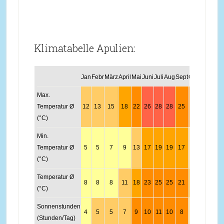
Klimatabelle Apulien:
Jan
Febr
März
April
Mai
Juni
Juli
Aug
Sept
Okt
Nov
Dez
Max.
Temperatur Ø
12
13
15
18
22
26
28
28
25
21
17
14
(°C)
Min.
Temperatur Ø
5
5
7
9
13
17
19
19
17
13
9
6
(°C)
Temperatur Ø
8
8
8
11
18
23
25
25
21
17
13
10
(°C)
Sonnenstunden
4
5
5
7
9
10
11
10
8
6
4
4
(Stunden/Tag)