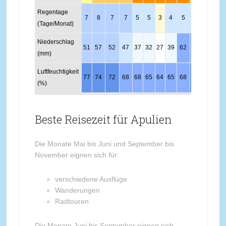
Regentage
7
8
7
7
5
5
3
4
5
6
7
8
(Tage/Monat)
Niederschlag
51
57
52
47
37
32
27
39
62
65
54
63
(mm)
Luftfeuchtigkeit
77
74
72
68
68
65
64
65
68
72
76
78
(%)
Beste Reisezeit für Apulien
Die Monate Mai bis Juni und September bis
November eignen sich für:
verschiedene Ausflüge
Wanderungen
Radtouren
Die Monate Juni bis September eignen sich