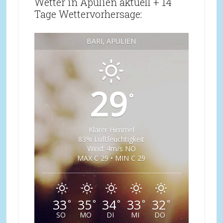
Wetter in Apulien aktuell + 14
Tage Wettervorhersage:
BARI, APULIEN
29
°
Klarer Himmel
83% Luftfeuchtigkeit
Wind: 4m/s NO
MAX C 29 • MIN C 29
33
35
34
33
32
°
°
°
°
°
SO
MO
DI
MI
DO