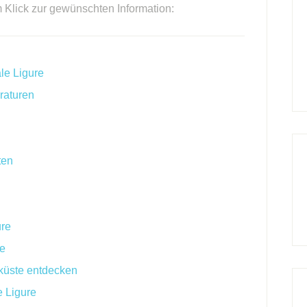
m Klick zur gewünschten Information:
le Ligure
raturen
ten
ure
re
rküste entdecken
e Ligure