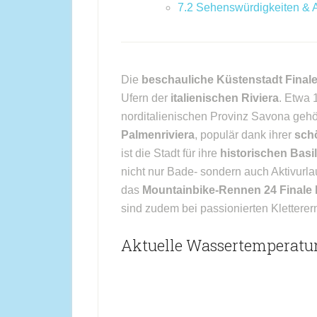
7.2
Sehenswürdigkeiten & Au
Die
beschauliche Küstenstadt Finale
Ufern der
italienischen Riviera
. Etwa 
norditalienischen Provinz Savona gehört
Palmenriviera
, populär dank ihrer
sch
ist die Stadt für ihre
historischen Basi
nicht nur Bade- sondern auch Aktivurla
das
Mountainbike-Rennen 24 Finale 
sind zudem bei passionierten Kletterern
Aktuelle Wassertemperatur 