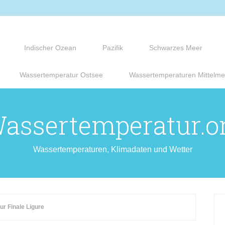
Indischer Ozean
Pazifik
Schwarzes Meer
Wassertemperatur Ostsee
Wassertemperaturen Mittelme
assertemperatur.o
Wassertemperaturen, Klimadaten und Wetter
r Finale Ligure