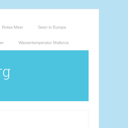
Rotes Meer
Seen in Europa
er
Wassertemperatur Mallorca
rg