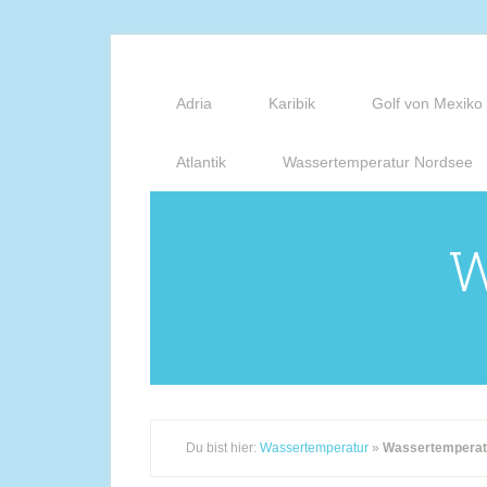
Adria
Karibik
Golf von Mexiko
Atlantik
Wassertemperatur Nordsee
W
Du bist hier:
Wassertemperatur
»
Wassertemperatu