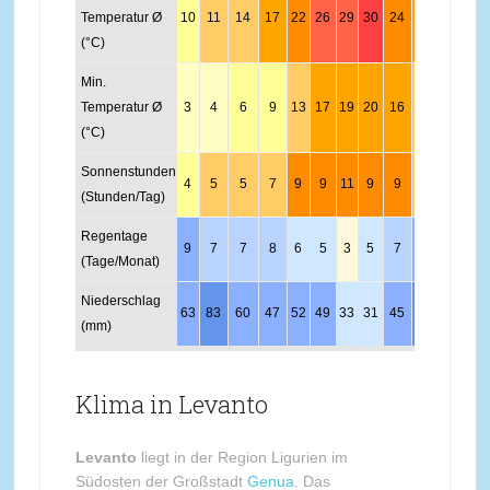
Temperatur Ø
10
11
14
17
22
26
29
30
24
19
14
11
(°C)
Min.
Temperatur Ø
3
4
6
9
13
17
19
20
16
12
8
4
(°C)
Sonnenstunden
4
5
5
7
9
9
11
9
9
6
4
4
(Stunden/Tag)
Regentage
9
7
7
8
6
5
3
5
7
10
11
10
(Tage/Monat)
Niederschlag
63
83
60
47
52
49
33
31
45
76
81
65
(mm)
Klima in Levanto
Levanto
liegt in der Region Ligurien im
Südosten der Großstadt
Genua
. Das