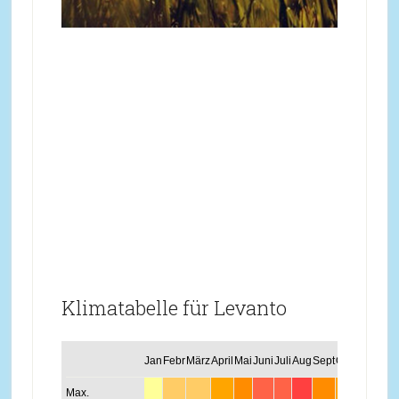
Klimatabelle für Levanto
Jan
Febr
März
April
Mai
Juni
Juli
Aug
Sept
Okt
Nov
Dez
Max.