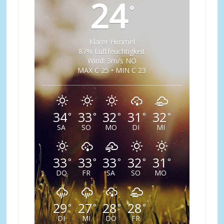
24
°
Klarer Himmel
87% Luftfeuchtigkeit
Wind: 3m/s NO
MAX C 25 • MIN C 23
34
33
32
31
32
°
°
°
°
°
SA
SO
MO
DI
MI
33
33
33
32
31
°
°
°
°
°
DO
FR
SA
SO
MO
29
27
28
28
°
°
°
°
DI
MI
DO
FR