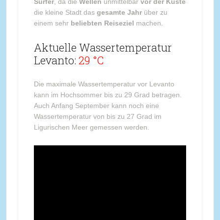
Surfer
, da die
Wellen
unmittelbar
vor der Küste
die kleine Stadt das
gesamte Jahr
über zu
einem sehr
beliebten Reiseziel
machen.
Aktuelle Wassertemperatur
Levanto:
29 °C
Die maximale Wassertemperatur vor Levanto
kann im Hochsommer bis zu 29 Grad betragen.
Auch Anfang September kann noch eine
Wassertemperatur von bis zu 27 Grad im
Ligurischen Meer gemessen werden.