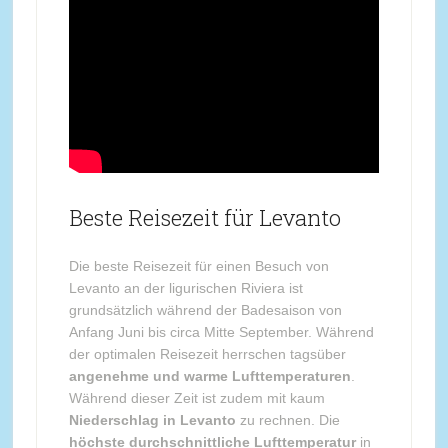
Beste Reisezeit für Levanto
Die beste Reisezeit für einen Besuch von
Levanto an der ligurischen Riviera ist
grundsätzlich während der Badesaison von
Anfang Juni bis circa Mitte September. Während
der optimalen Reisezeit herrschen tagsüber
angenehme und warme Lufttemperaturen
.
Während dieser Zeit ist zudem mit kaum
Niederschlag in Levanto
zu rechnen. Die
höchste durchschnittliche Lufttemperatur
in