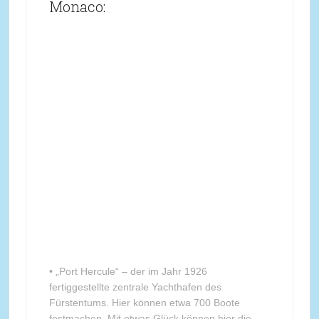
Monaco:
• „Port Hercule“ – der im Jahr 1926
fertiggestellte zentrale Yachthafen des
Fürstentums. Hier können etwa 700 Boote
festmachen. Mit etwas Glück können hier die