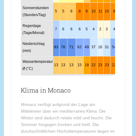
Sonnenstunden
5
5
6
8
9
10
11
10
8
7
5
(Stunden/Tag)
Regentage
7
6
6
6
5
4
2
3
4
6
7
(Tage/Monat)
Niederschlag
83
76
71
62
49
37
16
31
54
108
104
7
(mm)
Wassertemperatur
13
13
13
15
18
22
23
23
22
19
17
1
Ø (°C)
Klima in Monaco
Monaco verfügt aufgrund der Lage am
Mittelmeer über ein mediterranes Klima. Die
Winter sind dadurch relativ mild und feucht. Die
Sommer hingegen trocken und heiß. Die
durchschnittlichen Höchsttemperaturen liegen im