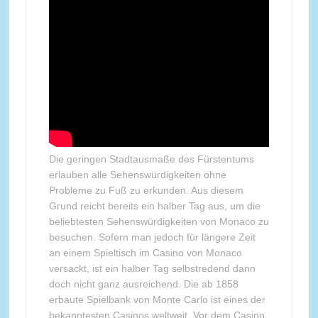
Die geringen Stadtausmaße des Fürstentums
erlauben alle Sehenswürdigkeiten ohne
Probleme zu Fuß zu erkunden. Aus diesem
Grund reicht bereits ein halber Tag aus, um die
beliebtesten Sehenswürdigkeiten von Monaco zu
besuchen. Sofern man jedoch für längere Zeit
an einem Spieltisch im Casino von Monaco
versackt, ist ein halber Tag selbstredend dann
doch nicht ganz ausreichend. Die ab 1858
erbaute Spielbank von Monte Carlo ist eines der
bekanntesten Casinos weltweit. Vor dem Casino