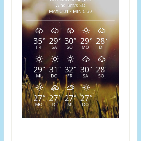
Wind: 3m/s SO
MAX C 31 • MIN C 30
35
29
30
29
28
°
°
°
°
°
FR
SA
SO
MO
DI
29
31
32
30
28
°
°
°
°
°
MI
DO
FR
SA
SO
27
27
27
27
°
°
°
°
MO
DI
MI
DO