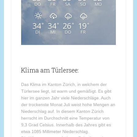
DO
FR
SA
SO
MO
34
34
26
19
°
°
°
°
DI
MI
DO
FR
Klima am Türlersee:
Das Klima im Kanton Zürich, in welchem der
Türlersee liegt, ist warm und gemäßigt. Es gibt
hier im ganzen Jahr viele Niederschläge. Auch
der trockenste Monat Juli weist hohe Mengen an
Niederschlag auf. In diesem Kanton Zürich
herrscht im Durchschnitt eine Temperatur von
9,3 Grad Celsius. Innerhalb des Jahres gibt es
etwa 1085 Millimeter Niederschlag.