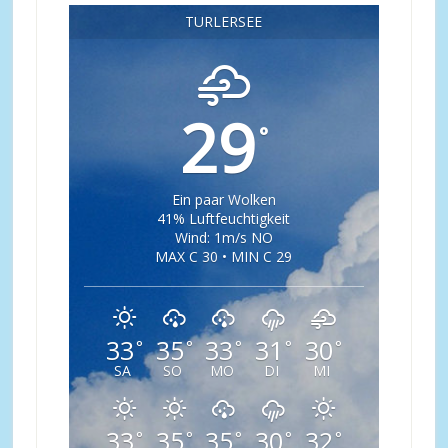
TÜRLERSEE
29
°
Ein paar Wolken
41% Luftfeuchtigkeit
Wind: 1m/s NO
MAX C 30 • MIN C 29
33
35
33
31
30
°
°
°
°
°
SA
SO
MO
DI
MI
33
35
35
30
32
°
°
°
°
°