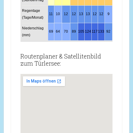
(Stunden/Tag
Regentage
11
10
12
12
13
13
12
12
9
8
11
11
(Tage/Monat)
Niederschlag
69
64
70
89
105
124
117
133
92
69
82
75
(mm)
Routenplaner & Satellitenbild
zum Türlersee: