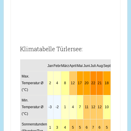
Klimatabelle Türlersee:
Jan
Febr
März
April
Mai
Juni
Juli
Aug
Sept
Okt
Nov
Dez
Max.
Temperatur Ø
2
4
8
12
17
20
22
21
18
12
7
3
(°C)
Min.
Temperatur Ø
-3
-2
1
4
7
11
12
12
10
6
1
-1
(°C)
Sonnenstunden
1
3
4
5
5
6
7
6
5
3
2
1