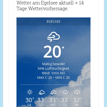
Wetter am Egelsee aktuell + 14
Tage Wettervorhersage:
EGELSEE
20
°
Mäßig bewölkt
56% Luftfeuchtigkeit
Wind: 1m/s NO
MAX C 20 • MIN C 20
30
33
33
33
32
°
°
°
°
°
SA
SO
MO
DI
MI