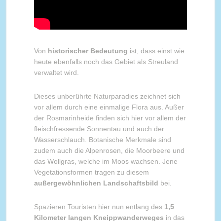
Von
historischer Bedeutung
ist, dass einst wie
heute ebenfalls noch das Gebiet als Streuland
verwaltet wird.
Dieses unberührte Naturparadies zeichnet sich
vor allem durch eine einmalige Flora aus. Außer
der Rosmarinheide finden sich hier vor allem der
fleischfressende Sonnentau und auch der
Wasserschlauch. Botanische Merkmale sind
zudem auch die Alpenrosen, die Moorbeere und
das Wollgras, welche im Moos wachsen. Jene
Vegetationsformen tragen zu diesem
außergewöhnlichen Landschaftsbild
bei.
Spazieren Touristen hier nun entlang des
1,5
Kilometer langen Kneippwanderweges
in das