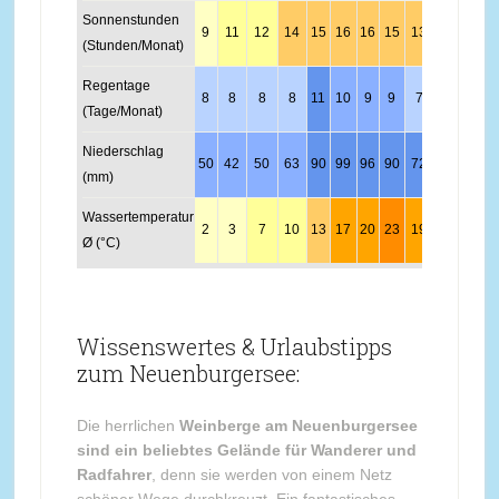
Sonnenstunden
9
11
12
14
15
16
16
15
13
11
10
9
(Stunden/Monat)
Regentage
8
8
8
8
11
10
9
9
7
9
8
8
(Tage/Monat)
Niederschlag
50
42
50
63
90
99
96
90
72
78
66
5
(mm)
Wassertemperatur
2
3
7
10
13
17
20
23
19
14
10
6
Ø (°C)
Wissenswertes & Urlaubstipps
zum Neuenburgersee:
Die herrlichen
Weinberge am Neuenburgersee
sind ein beliebtes Gelände für Wanderer und
Radfahrer
, denn sie werden von einem Netz