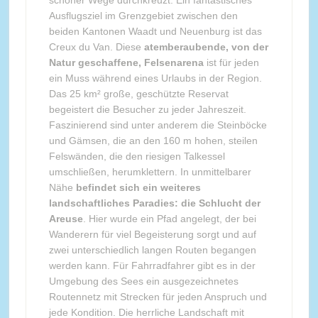
schöner Wege durchkreuzt. Ein fantastisches
Ausflugsziel im Grenzgebiet zwischen den
beiden Kantonen Waadt und Neuenburg ist das
Creux du Van. Diese
atemberaubende, von der
Natur geschaffene, Felsenarena
ist für jeden
ein Muss während eines Urlaubs in der Region.
Das 25 km² große, geschützte Reservat
begeistert die Besucher zu jeder Jahreszeit.
Faszinierend sind unter anderem die Steinböcke
und Gämsen, die an den 160 m hohen, steilen
Felswänden, die den riesigen Talkessel
umschließen, herumklettern. In unmittelbarer
Nähe
befindet sich ein weiteres
landschaftliches Paradies: die Schlucht der
Areuse
. Hier wurde ein Pfad angelegt, der bei
Wanderern für viel Begeisterung sorgt und auf
zwei unterschiedlich langen Routen begangen
werden kann. Für Fahrradfahrer gibt es in der
Umgebung des Sees ein ausgezeichnetes
Routennetz mit Strecken für jeden Anspruch und
jede Kondition. Die herrliche Landschaft mit