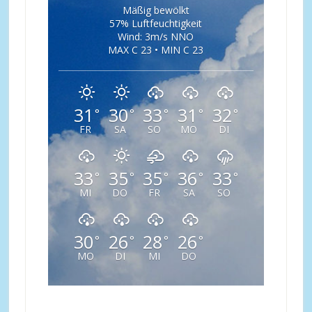
Mäßig bewölkt
57% Luftfeuchtigkeit
Wind: 3m/s NNO
MAX C 23 • MIN C 23
31
30
33
31
32
°
°
°
°
°
FR
SA
SO
MO
DI
33
35
35
36
33
°
°
°
°
°
MI
DO
FR
SA
SO
30
26
28
26
°
°
°
°
MO
DI
MI
DO