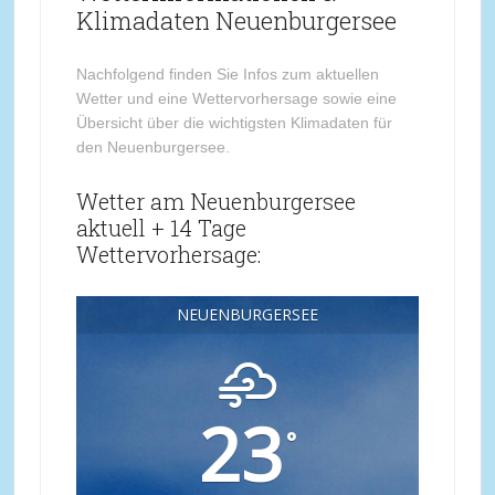
Klimadaten Neuenburgersee
Nachfolgend finden Sie Infos zum aktuellen
Wetter und eine Wettervorhersage sowie eine
Übersicht über die wichtigsten Klimadaten für
den Neuenburgersee.
Wetter am Neuenburgersee
aktuell + 14 Tage
Wettervorhersage:
NEUENBURGERSEE
23
°