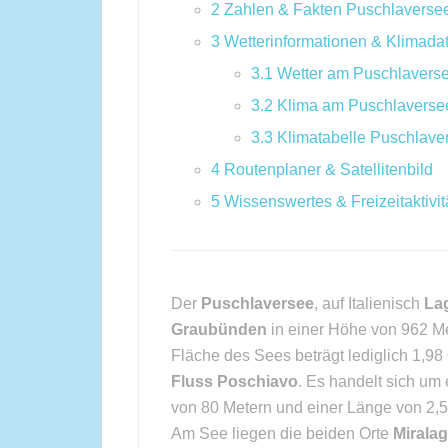
2
Zahlen & Fakten Puschlaverse
3
Wetterinformationen & Klimada
3.1
Wetter am Puschlavers
3.2
Klima am Puschlaverse
3.3
Klimatabelle Puschlave
4
Routenplaner & Satellitenbild
5
Wissenswertes & Freizeitaktivit
Der
Puschlaversee
, auf Italienisch
La
Graubünden
in einer Höhe von 962 Me
Fläche des Sees beträgt lediglich 1,98
Fluss Poschiavo
. Es handelt sich um
von 80 Metern und einer Länge von 2,5 
Am See liegen die beiden Orte
Mirala