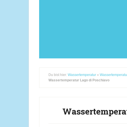
Du bist hier:
Wassertemperatur
»
Wassertemperatu
Wassertemperatur Lago di Poschiavo
Wassertemperat