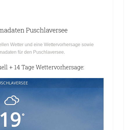
imadaten Puschlaversee
ellen Wetter und eine Wettervorhersage sowie
imadaten für den Puschlaversee.
ell + 14 Tage Wettervorhersage:
USCHLAVERSEE
19
°