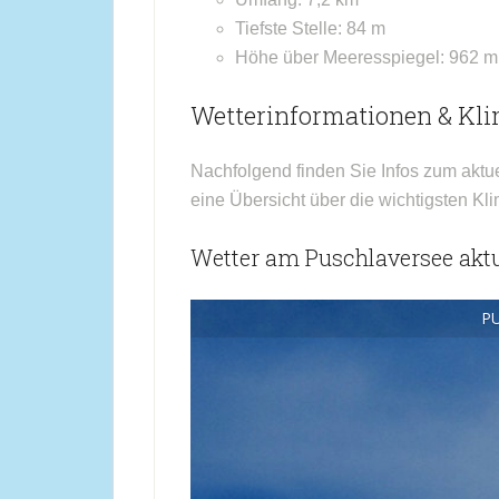
Tiefste Stelle: 84 m
Höhe über Meeresspiegel: 962 m
Wetterinformationen & Kl
Nachfolgend finden Sie Infos zum aktu
eine Übersicht über die wichtigsten Kl
Wetter am Puschlaversee aktu
P