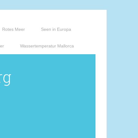
Rotes Meer
Seen in Europa
er
Wassertemperatur Mallorca
rg