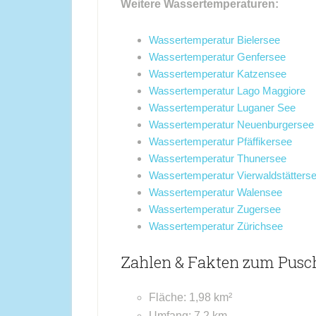
Weitere Wassertemperaturen:
Wassertemperatur Bielersee
Wassertemperatur Genfersee
Wassertemperatur Katzensee
Wassertemperatur Lago Maggiore
Wassertemperatur Luganer See
Wassertemperatur Neuenburgersee
Wassertemperatur Pfäffikersee
Wassertemperatur Thunersee
Wassertemperatur Vierwaldstätters
Wassertemperatur Walensee
Wassertemperatur Zugersee
Wassertemperatur Zürichsee
Zahlen & Fakten zum Pusc
Fläche: 1,98 km²
Umfang: 7,2 km