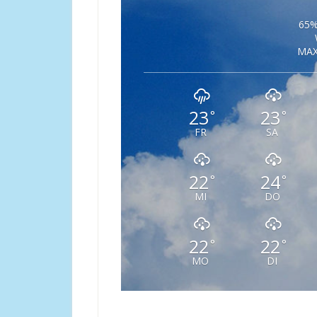
65%
MAX
23
23
°
°
FR
SA
22
24
°
°
MI
DO
22
22
°
°
MO
DI