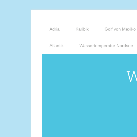
Adria
Karibik
Golf von Mexiko
Atlantik
Wassertemperatur Nordsee
W