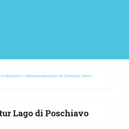
r in Badeseen
»
Wassertemperaturen für Schweizer Seen
»
ur Lago di Poschiavo