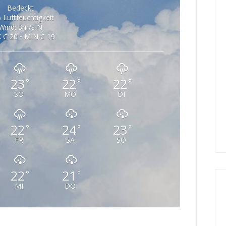
Bedeckt
 Luftfeuchtigkeit
Wind: 3m/s N
 C 20 • MIN C 19
23
22
22
°
°
°
SO
MO
DI
22
24
23
°
°
°
FR
SA
SO
22
21
°
°
MI
DO