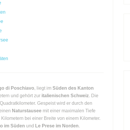
e
ten
ee
e
rsee
äten
go di Poschiavo
, liegt im
Süden des Kanton
tern und gehört zur
italienischen Schweiz
. Die
 Quadratkilometer. Gespeist wird er durch den
 einen
Naturstausee
mit einer maximalen Tiefe
Kilometern bei einer Breite von einem Kilometer.
go im Süden
und
Le Prese im Norden
.