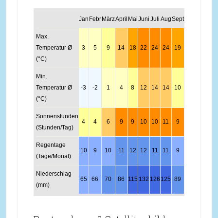
Jan
Febr
März
April
Mai
Juni
Juli
Aug
Sept
Okt
Nov
Dez
Max.
Temperatur Ø
3
5
9
14
18
22
24
24
19
14
8
4
(°C)
Min.
Temperatur Ø
-3
-2
1
4
8
12
14
14
10
7
2
-2
(°C)
Sonnenstunden
4
4
6
9
9
10
10
11
9
6
5
5
(Stunden/Tag)
Regentage
10
9
10
11
12
12
11
11
9
9
10
10
(Tage/Monat)
Niederschlag
65
66
70
86
115
132
126
125
89
82
83
79
(mm)