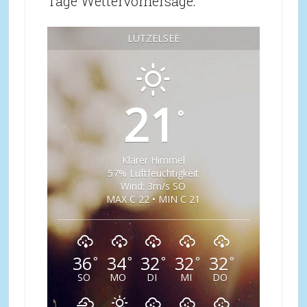
Tage Wettervorhersage:
LÜTZELSEE
21
°
Klarer Himmel
57% Luftfeuchtigkeit
Wind: 3m/s SO
MAX C 22 • MIN C 21
36
34
32
32
32
°
°
°
°
°
SO
MO
DI
MI
DO