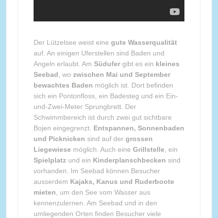
Der Lützelsee weist eine
gute Wasserqualität
auf. An einigen Uferstellen sind Baden und
Angeln erlaubt. Am
Südufer
gibt es ein
kleines
Seebad
, wo
zwischen Mai und September
bewachtes Baden
möglich ist. Dort befinden
sich ein Pontonfloss, ein Badesteg und ein Ein-
und-Zwei-Meter Sprungbrett. Der
Schwimmbereich ist durch zwei gut sichtbare
Bojen eingegrenzt.
Entspannen, Sonnenbaden
und Picknicken
sind auf der
grossen
Liegewiese
möglich. Auch eine
Grillstelle
, ein
Spielplatz
und ein
Kinderplanschbecken
sind
vorhanden. Im Seebad können Besucher
ausserdem
Kajaks, Kanus und Ruderboote
mieten
, um den See vom Wasser aus
kennenzulernen. Am Seebad und in den
umliegenden Orten finden Besucher viele