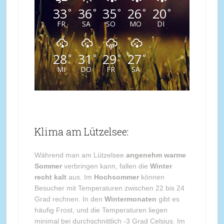
33
36
35
26
20
°
°
°
°
°
FR
SA
SO
MO
DI
28
31
29
27
°
°
°
°
MI
DO
FR
SA
Klima am Lützelsee:
Während man am Lützelsee
angenehm warme
Sommer
verbringen kann, fallen die
Winter
recht kalt
aus. Im
Hochsommer
können
Besucher mit Temperaturen zwischen 22 bis 24
Grad rechnen. In den
Wintermonaten
gibt es
häufig Frost, und die Temperaturen liegen
minimal bei durchschnittlich -3 Grad Celsius. Im